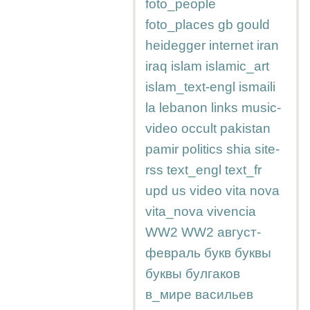
foto_people
foto_places
gb
gould
heidegger
internet
iran
iraq
islam
islamic_art
islam_text-engl
ismaili
la
lebanon
links
music-
video
occult
pakistan
pamir
politics
shia
site-
rss
text_engl
text_fr
upd
us
video
vita nova
vita_nova
vivencia
WW2
WW2
август-
февраль
букв
буквы
буквы
булгаков
в_мире
васильев