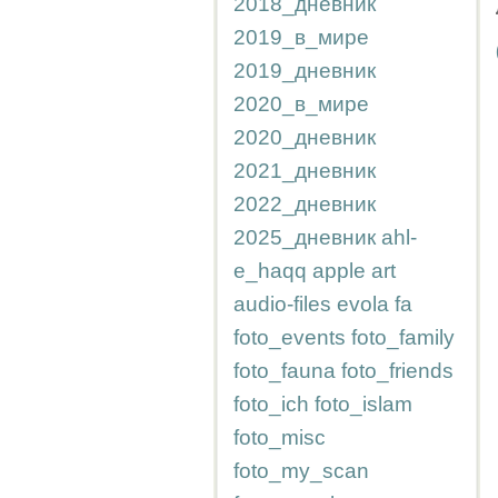
2018_дневник
2019_в_мире
2019_дневник
2020_в_мире
2020_дневник
2021_дневник
2022_дневник
2025_дневник
ahl-
e_haqq
apple
art
audio-files
evola
fa
foto_events
foto_family
foto_fauna
foto_friends
foto_ich
foto_islam
foto_misc
foto_my_scan