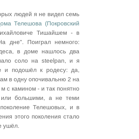
торых людей я не видел семь
дома Телешова (Покровский
 Михайловиче Тишайшем - в
а дне". Поиграл немного:
деса, в доме нашлось два
чало соло на steelpan, и я
 и подошёл к родесу: да,
ам в одну опочивальню 2 на
 м с камином - и так понятно
 или большими, а не теми
е поколение Телешовых, и в
ния этого поколения стало
е ушёл.