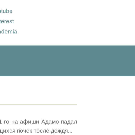
utube
terest
ademia
 1-го на афиши Адамо падал
щихся почек после дождя...