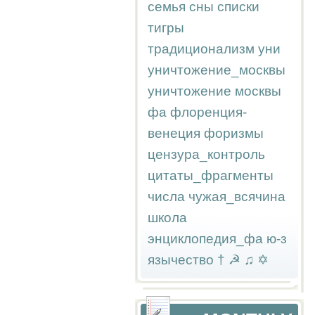
семья
сны
списки
тигры
традиционализм
уни
уничтожение_москвы
уничтожение москвы
фа
флоренция-
венеция
форизмы
цензура_контроль
цитаты_фрагменты
числа
чужая_всячина
школа
энциклопедия_фа
ю-з
язычество
†
☭
♫
✡