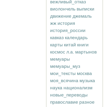
вежливый_отказ
виолончель
выписки
движение
джемаль
жж
история
история_россии
кавказ
календарь
карты
китай
книги
космос
л.а.
мартынов
мемуары
мемуары_муз
мои_тексты
москва
моя_всячина
музыка
наука
национализм
новые_переводы
православие
разное