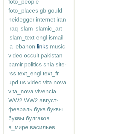
foto_people
foto_places
gb
gould
heidegger
internet
iran
iraq
islam
islamic_art
islam_text-engl
ismaili
la
lebanon
links
music-
video
occult
pakistan
pamir
politics
shia
site-
rss
text_engl
text_fr
upd
us
video
vita nova
vita_nova
vivencia
WW2
WW2
август-
февраль
букв
буквы
буквы
булгаков
в_мире
васильев