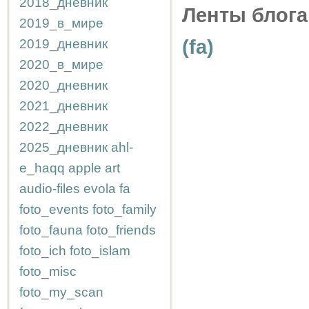
2018_дневник
Ленты блога
2019_в_мире
(fa)
2019_дневник
2020_в_мире
2020_дневник
2021_дневник
2022_дневник
2025_дневник
ahl-
e_haqq
apple
art
audio-files
evola
fa
foto_events
foto_family
foto_fauna
foto_friends
foto_ich
foto_islam
foto_misc
foto_my_scan