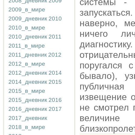
системы - 
2008_дневник
2009
2009_в_мире
запускаться.
2009_дневник
2010
наверно, м
2010_в_мире
ничего ли
2010_дневник
2011
диагностику
2011_в_мире
отрицатель
2011_дневник
2012
поругался 
2012_в_мире
2012_дневник
2014
бывало), у
2014_дневник
2015
публичная 
2015_в_мире
извещение о
2015_дневник
2016
не смотрел 
2016_дневник
2017
величине
2017_дневник
близкопроле
2018_в_мире