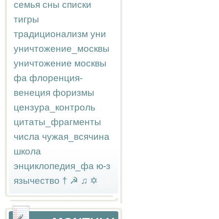
семья
сны
списки
тигры
традиционализм
уни
уничтожение_москвы
уничтожение москвы
фа
флоренция-
венеция
форизмы
цензура_контроль
цитаты_фрагменты
числа
чужая_всячина
школа
энциклопедия_фа
ю-з
язычество
†
☭
♫
✡