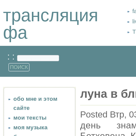
трансляция
f
l
фа
Т
: :
луна в б
обо мне и этом
сайте
Posted Втр, 0
мои тексты
день знам
моя музыка
Бетховена, К