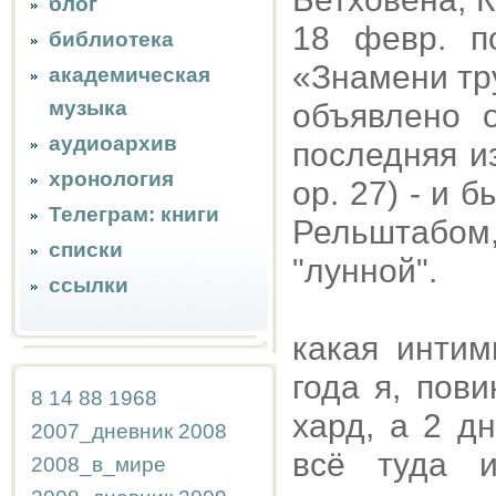
блог
18 февр. п
библиотека
«Знамени тру
академическая
музыка
объявлено 
аудиоархив
последняя из
хронология
op. 27) - и 
Телеграм: книги
Рельштабом
списки
"лунной".
ссылки
какая интим
года я, пови
8
14
88
1968
хард, а 2 д
2007_дневник
2008
всё туда и
2008_в_мире