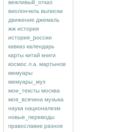
вежливый_отказ
виолончель
выписки
движение
джемаль
жж
история
история_россии
кавказ
календарь
карты
китай
книги
космос
л.а.
мартынов
мемуары
мемуары_муз
мои_тексты
москва
моя_всячина
музыка
наука
национализм
новые_переводы
православие
разное