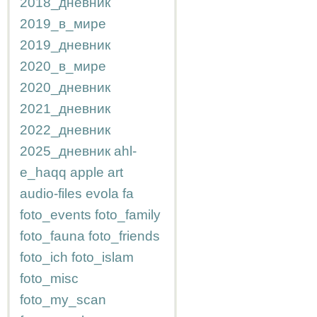
2018_дневник
2019_в_мире
2019_дневник
2020_в_мире
2020_дневник
2021_дневник
2022_дневник
2025_дневник
ahl-
e_haqq
apple
art
audio-files
evola
fa
foto_events
foto_family
foto_fauna
foto_friends
foto_ich
foto_islam
foto_misc
foto_my_scan