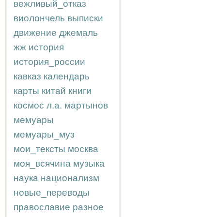
вежливый_отказ
виолончель
выписки
движение
джемаль
жж
история
история_россии
кавказ
календарь
карты
китай
книги
космос
л.а.
мартынов
мемуары
мемуары_муз
мои_тексты
москва
моя_всячина
музыка
наука
национализм
новые_переводы
православие
разное