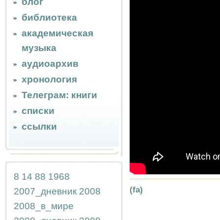
блог
библиотека
академическая
музыка
аудиоархив
хронология
Телеграм: книги
списки
ссылки
8
14
88
1968
(fa)
2007_дневник
2008
2008_в_мире