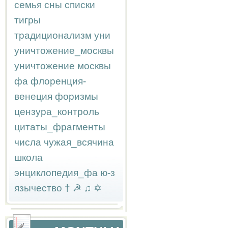
семья
сны
списки
тигры
традиционализм
уни
уничтожение_москвы
уничтожение москвы
фа
флоренция-
венеция
форизмы
цензура_контроль
цитаты_фрагменты
числа
чужая_всячина
школа
энциклопедия_фа
ю-з
язычество
†
☭
♫
✡