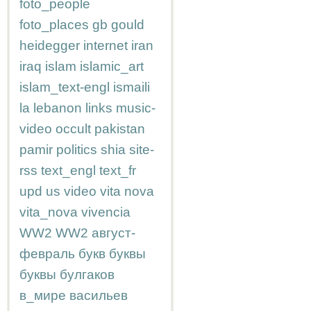
foto_people
foto_places
gb
gould
heidegger
internet
iran
iraq
islam
islamic_art
islam_text-engl
ismaili
la
lebanon
links
music-
video
occult
pakistan
pamir
politics
shia
site-
rss
text_engl
text_fr
upd
us
video
vita nova
vita_nova
vivencia
WW2
WW2
август-
февраль
букв
буквы
буквы
булгаков
в_мире
васильев