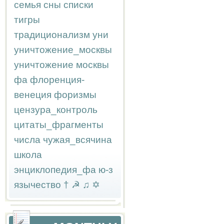
семья
сны
списки
тигры
традиционализм
уни
уничтожение_москвы
уничтожение москвы
фа
флоренция-
венеция
форизмы
цензура_контроль
цитаты_фрагменты
числа
чужая_всячина
школа
энциклопедия_фа
ю-з
язычество
†
☭
♫
✡