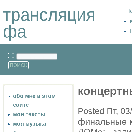
трансляция
f
l
фа
Т
: :
концертн
обо мне и этом
сайте
Posted Пт, 03
мои тексты
финальные м
моя музыка
ДОМе: запи