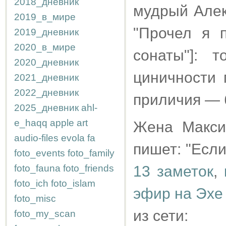
2018_дневник
мудрый Алек
2019_в_мире
"Прочел я 
2019_дневник
2020_в_мире
сонаты"]: 
2020_дневник
циничности 
2021_дневник
2022_дневник
приличия — 
2025_дневник
ahl-
e_haqq
apple
art
Жена Макси
audio-files
evola
fa
пишет: "Если
foto_events
foto_family
foto_fauna
foto_friends
13 заметок
,
foto_ich
foto_islam
эфир на Эхе
foto_misc
из сети:
foto_my_scan