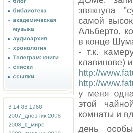
блог
звякнула "
библиотека
самой высок
академическая
музыка
Альберто, к
аудиоархив
в конце Шума
хронология
- т.к. каме
Телеграм: книги
клавинове) и
списки
http://www.fa
ссылки
http://www.f
у меня одн
этой чайно
8
14
88
1968
комнаты и вд
2007_дневник
2008
2008_в_мире
день особы