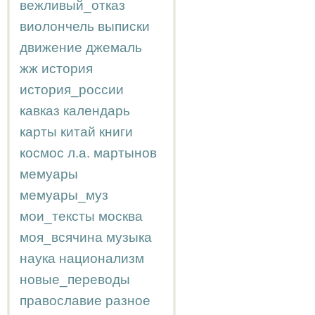
вежливый_отказ
виолончель
выписки
движение
джемаль
жж
история
история_россии
кавказ
календарь
карты
китай
книги
космос
л.а.
мартынов
мемуары
мемуары_муз
мои_тексты
москва
моя_всячина
музыка
наука
национализм
новые_переводы
православие
разное