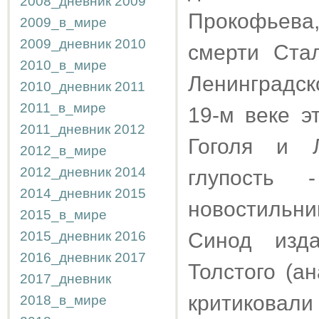
2008_дневник
2009
Прокофьев
2009_в_мире
2009_дневник
2010
смерти Ста
2010_в_мире
Ленинградск
2010_дневник
2011
2011_в_мире
19-м веке эт
2011_дневник
2012
Гоголя и Л
2012_в_мире
2012_дневник
2014
глупость 
2014_дневник
2015
новостильни
2015_в_мире
2015_дневник
2016
Синод изд
2016_дневник
2017
Толстого (а
2017_дневник
критиковали
2018_в_мире