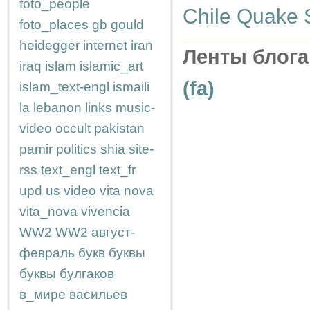
foto_people
Chile Quake S
foto_places
gb
gould
heidegger
internet
iran
Ленты блога
iraq
islam
islamic_art
(fa)
islam_text-engl
ismaili
la
lebanon
links
music-
video
occult
pakistan
pamir
politics
shia
site-
rss
text_engl
text_fr
upd
us
video
vita nova
vita_nova
vivencia
WW2
WW2
август-
февраль
букв
буквы
буквы
булгаков
в_мире
васильев