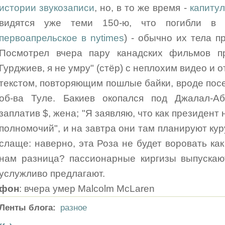
истории звукозаписи
, но, в то же время -
капитул
видятся уже теми 150-ю, что погибли в 
первоапрельское в nytimes
) - обычно их тела 
Посмотрел вчера пару канадских фильмов п
Гурджиев, я не умру" (стёр) с неплохим видео и
текстом, повторяющим пошлые байки, вроде по
об-ва Туле. Бакиев окопался под Джалал-А
заплатив $, жена; "Я заявляю, что как президент 
полномочий", и на завтра они там планируют кур
слаще: наверно, эта Роза не будет воровать как
нам разница? пассионарные киргизы выпускают
услужливо предлагают.
фон
: вчера умер Malcolm McLaren
Ленты блога:
разное