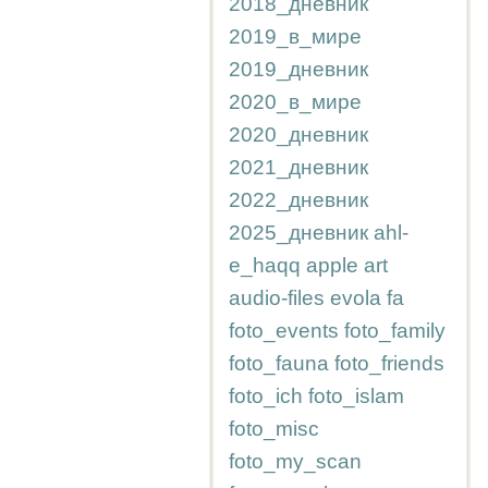
2018_дневник
2019_в_мире
2019_дневник
2020_в_мире
2020_дневник
2021_дневник
2022_дневник
2025_дневник
ahl-
e_haqq
apple
art
audio-files
evola
fa
foto_events
foto_family
foto_fauna
foto_friends
foto_ich
foto_islam
foto_misc
foto_my_scan