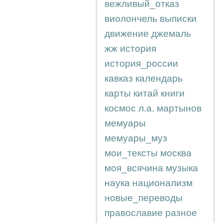
вежливый_отказ
виолончель
выписки
движение
джемаль
жж
история
история_россии
кавказ
календарь
карты
китай
книги
космос
л.а.
мартынов
мемуары
мемуары_муз
мои_тексты
москва
моя_всячина
музыка
наука
национализм
новые_переводы
православие
разное