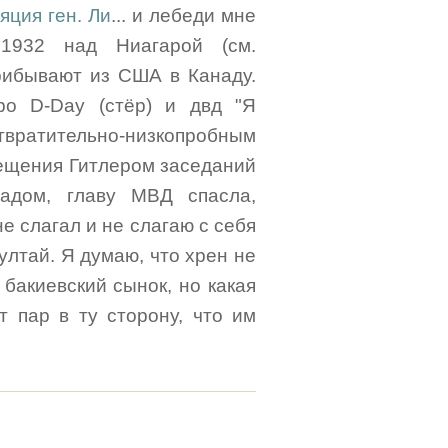
яция ген. Ли
... и лебеди мне
1932 над Ниагарой (см.
прибывают из США в Канаду.
ро D-Day (стёр) и двд "Я
 отвратительно-низкопробным
сещения Гитлером заседаний
бадом, главу МВД спасла,
не слагал и не слагаю с себя
ултай. Я думаю, что хрен не
 бакиевский сынок, но какая
 пар в ту сторону, что им