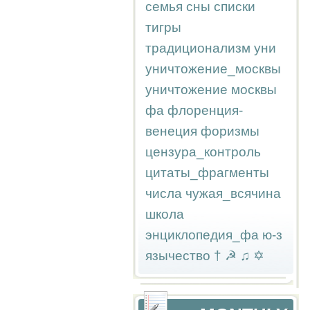
семья
сны
списки
тигры
традиционализм
уни
уничтожение_москвы
уничтожение москвы
фа
флоренция-
венеция
форизмы
цензура_контроль
цитаты_фрагменты
числа
чужая_всячина
школа
энциклопедия_фа
ю-з
язычество
†
☭
♫
✡