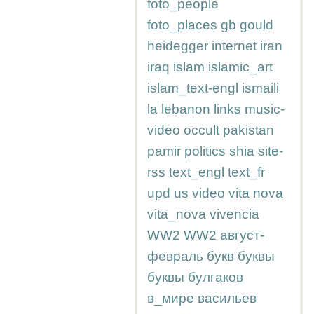
foto_people
foto_places
gb
gould
heidegger
internet
iran
iraq
islam
islamic_art
islam_text-engl
ismaili
la
lebanon
links
music-
video
occult
pakistan
pamir
politics
shia
site-
rss
text_engl
text_fr
upd
us
video
vita nova
vita_nova
vivencia
WW2
WW2
август-
февраль
букв
буквы
буквы
булгаков
в_мире
васильев