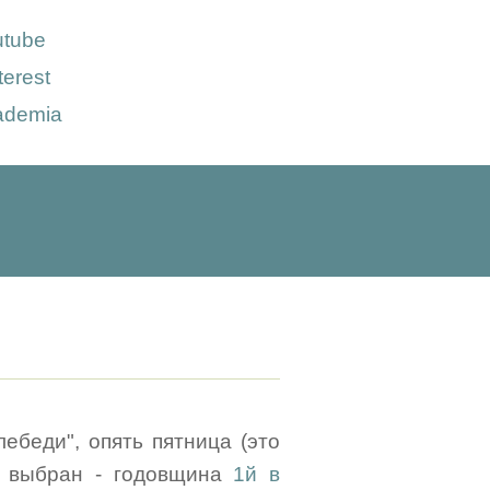
utube
terest
ademia
лебеди", опять пятница (это
ь выбран - годовщина
1й в