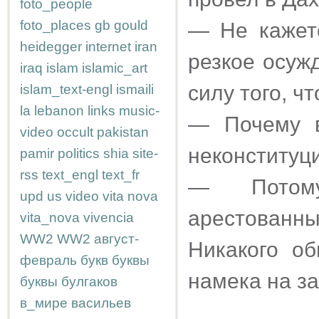
foto_people
foto_places
gb
gould
— Не кажетс
heidegger
internet
iran
резкое осуж
iraq
islam
islamic_art
силу того, ч
islam_text-engl
ismaili
la
lebanon
links
music-
— Почему в
video
occult
pakistan
неконституц
pamir
politics
shia
site-
rss
text_engl
text_fr
— Потому
upd
us
video
vita nova
арестованны
vita_nova
vivencia
WW2
WW2
август-
Никакого об
февраль
букв
буквы
намека на за
буквы
булгаков
в_мире
васильев