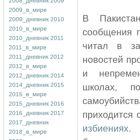
2008_дневник
2009
2009_в_мире
В Пакист
2009_дневник
2010
2010_в_мире
сообщения 
2010_дневник
2011
читал в за
2011_в_мире
2011_дневник
2012
новостей пр
2012_в_мире
и непремен
2012_дневник
2014
2014_дневник
2015
школах, п
2015_в_мире
самоубийст
2015_дневник
2016
приходится
2016_дневник
2017
2017_дневник
избиениях
.
2018_в_мире