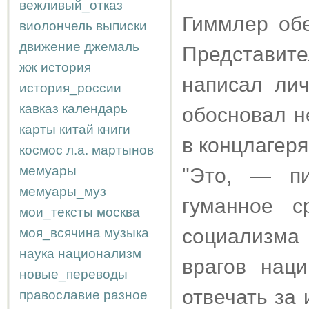
вежливый_отказ
Гиммлер об
виолончель
выписки
движение
джемаль
Представи
жж
история
написал лич
история_россии
кавказ
календарь
обосновал н
карты
китай
книги
в концлагеря
космос
л.а.
мартынов
мемуары
"Это, — п
мемуары_муз
гуманное с
мои_тексты
москва
социализма 
моя_всячина
музыка
наука
национализм
врагов нац
новые_переводы
отвечать за
православие
разное