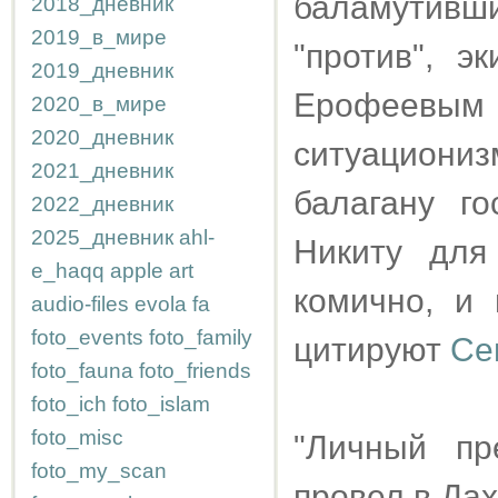
баламутивши
2018_дневник
2019_в_мире
"против", 
2019_дневник
Ерофеевым 
2020_в_мире
2020_дневник
ситуациони
2021_дневник
балагану г
2022_дневник
2025_дневник
ahl-
Никиту для
e_haqq
apple
art
комично, и 
audio-files
evola
fa
foto_events
foto_family
цитируют
Се
foto_fauna
foto_friends
foto_ich
foto_islam
foto_misc
"Личный пр
foto_my_scan
провел в Дах