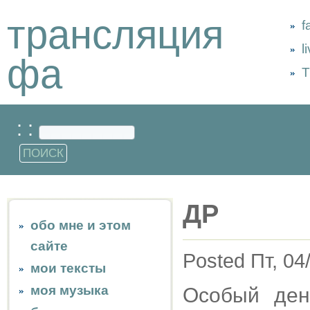
трансляция
f
l
фа
Т
: :
ДР
обо мне и этом
сайте
Posted Пт, 04
мои тексты
моя музыка
Особый ден