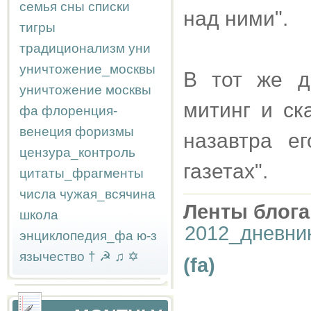
семья
сны
списки
над ними".
тигры
традиционализм
уни
уничтожение_москвы
В тот же д
уничтожение москвы
митинг и ск
фа
флоренция-
венеция
форизмы
назавтра е
цензура_контроль
газетах".
цитаты_фрагменты
числа
чужая_всячина
Ленты блога
школа
2012_дневни
энциклопедия_фа
ю-з
язычество
†
☭
♫
✡
(fa)