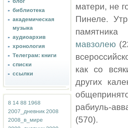
блог
матери, не г
библиотека
Пинеле. Утр
академическая
музыка
памятника
аудиоархив
мавзолею
(2
хронология
всероссийск
Телеграм: книги
списки
как со вся
ссылки
других кале
общепринят
8
14
88
1968
рабиуль-авв
2007_дневник
2008
(570).
2008_в_мире