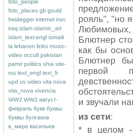
foto_people
предложение
foto_places
gb
gould
рояль", "но 
heidegger
internet
iran
Любимовых, 
iraq
islam
islamic_art
islam_text-engl
ismaili
Блютнер сто
la
lebanon
links
music-
как бы осно
video
occult
pakistan
Блютнер бы
pamir
politics
shia
site-
первой п
rss
text_engl
text_fr
девственно
upd
us
video
vita nova
обстоятельс
vita_nova
vivencia
WW2
WW2
август-
и звучали на
февраль
букв
буквы
из сети
:
буквы
булгаков
в_мире
васильев
* в целом -