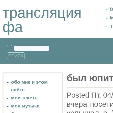
трансляция
f
l
фа
Т
: :
был юпи
обо мне и этом
сайте
Posted Пт, 04
мои тексты
вчера посет
моя музыка
услышал о 