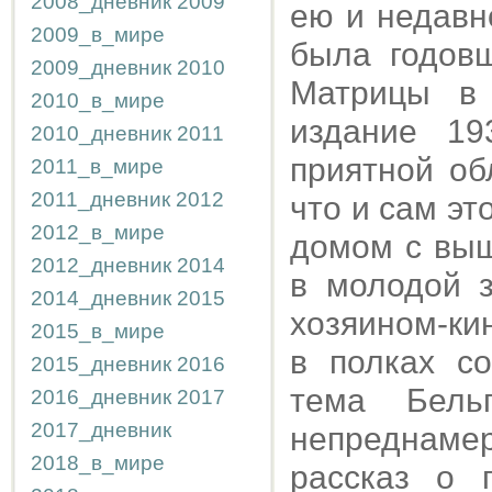
2008_дневник
2009
ею и недавн
2009_в_мире
была годов
2009_дневник
2010
Матрицы в 
2010_в_мире
издание 19
2010_дневник
2011
приятной об
2011_в_мире
2011_дневник
2012
что и сам э
2012_в_мире
домом с вы
2012_дневник
2014
в молодой 
2014_дневник
2015
хозяином-ки
2015_в_мире
в полках с
2015_дневник
2016
тема Бель
2016_дневник
2017
2017_дневник
непреднамер
2018_в_мире
рассказ о 