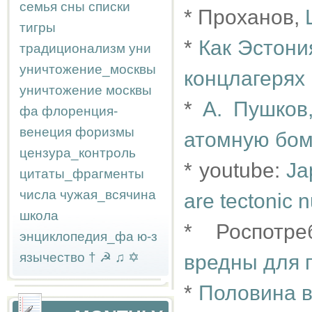
семья
сны
списки
* Проханов,
тигры
*
Как Эстони
традиционализм
уни
уничтожение_москвы
концлагерях
уничтожение москвы
*
А. Пушков
фа
флоренция-
венеция
форизмы
атомную бом
цензура_контроль
* youtube:
Ja
цитаты_фрагменты
числа
чужая_всячина
are tectonic 
школа
* Роспотр
энциклопедия_фа
ю-з
язычество
†
☭
♫
✡
вредны для 
*
Половина в