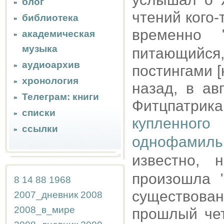
блог
чтений кого-
библиотека
временно 
академическая
музыка
питающийс
аудиоархив
постингами [
хронология
назад, в ав
Телеграм: книги
Фитцпатри
списки
купленног
ссылки
однофамильн
известно,
произошла 
8
14
88
1968
существова
2007_дневник
2008
2008_в_мире
прошлый чет