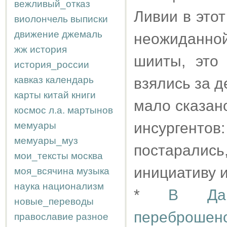
вежливый_отказ
Ливии в это
виолончель
выписки
движение
джемаль
неожиданно
жж
история
шииты, это
история_россии
кавказ
календарь
взялись за д
карты
китай
книги
мало сказан
космос
л.а.
мартынов
инсургенто
мемуары
мемуары_муз
постарали
мои_тексты
москва
инициативу 
моя_всячина
музыка
наука
национализм
*
В Даг
новые_переводы
переброшено
православие
разное