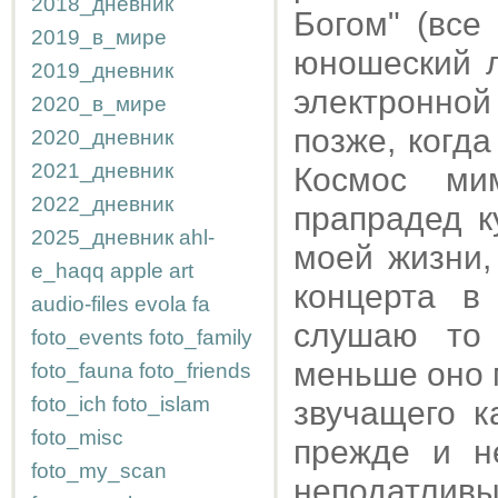
2018_дневник
Богом" (все
2019_в_мире
юношеский л
2019_дневник
электронной
2020_в_мире
позже, когда
2020_дневник
2021_дневник
Космос ми
2022_дневник
прапрадед к
2025_дневник
ahl-
моей жизни,
e_haqq
apple
art
концерта в
audio-files
evola
fa
слушаю то 
foto_events
foto_family
меньше оно м
foto_fauna
foto_friends
foto_ich
foto_islam
звучащего к
foto_misc
прежде и н
foto_my_scan
неподатлив