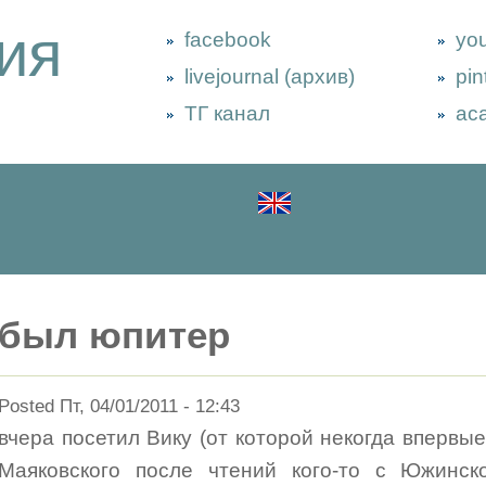
ия
facebook
yo
livejournal (архив)
pin
ТГ канал
ac
был юпитер
Posted Пт, 04/01/2011 - 12:43
вчера посетил Вику (от которой некогда вперв
Маяковского после чтений кого-то с Южинско