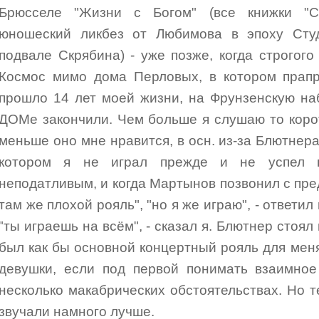
Брюсселе "Жизни с Богом" (все книжки "С
юношеский ликбез от Любимова в эпоху Сту
подвале Скрябина) - уже позже, когда строгого
Космос мимо дома Перловых, в котором прапр
прошло 14 лет моей жизни, на Фрунзенскую на
ДОМе закончили. Чем больше я слушаю то коро
меньше оно мне нравится, в осн. из-за Блютнера
котором я не играл прежде и не успел п
неподатливым, и когда Мартынов позвонил с пре
там же плохой рояль", "но я же играю", - ответи
"ты играешь на всём", - сказал я. Блютнер стоял
был как бы основной концертный рояль для меня
девушки, если под первой понимать взаимное
несколько макабрических обстоятельствах. Но 
звучали намного лучше.