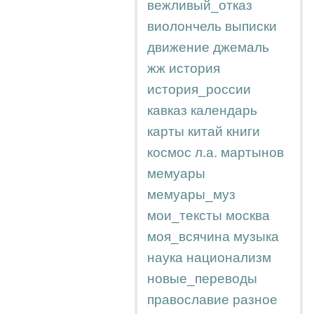
вежливый_отказ
виолончель
выписки
движение
джемаль
жж
история
история_россии
кавказ
календарь
карты
китай
книги
космос
л.а.
мартынов
мемуары
мемуары_муз
мои_тексты
москва
моя_всячина
музыка
наука
национализм
новые_переводы
православие
разное