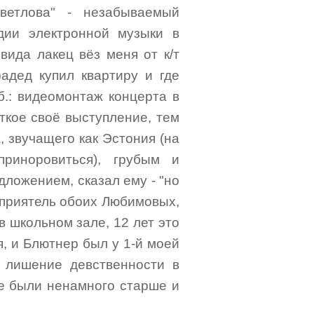
ветлова" - незабываемый
дии электронной музыки в
 вида лакец вёз меня от к/т
адед купил квартиру и где
б.: видеомонтаж концерта в
ткое своё выступление, тем
, звучащего как Эстония (на
риноровиться), грубым и
дложением, сказал ему - "но
л приятель обоих Любимовых,
 в школьном зале, 12 лет это
, и Блютнер был у 1-й моей
 лишение девственности в
те были ненамного старше и