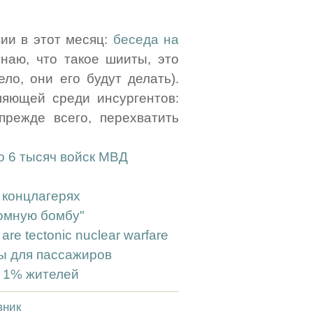
вии в этот месяц:
беседа на
наю, что такое шииты, это
ло, они его будут делать).
ляющей среди инсургентов:
прежде всего, перехватить
 6 тысяч войск МВД
 концлагерях
томную бомбу"
are tectonic nuclear warfare
ы для пассажиров
 1% жителей
вник