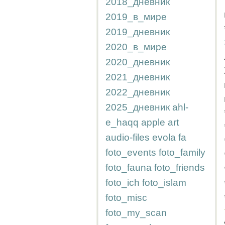
2018_дневник
2019_в_мире
2019_дневник
2020_в_мире
2020_дневник
2021_дневник
2022_дневник
2025_дневник
ahl-
e_haqq
apple
art
audio-files
evola
fa
foto_events
foto_family
foto_fauna
foto_friends
foto_ich
foto_islam
foto_misc
foto_my_scan