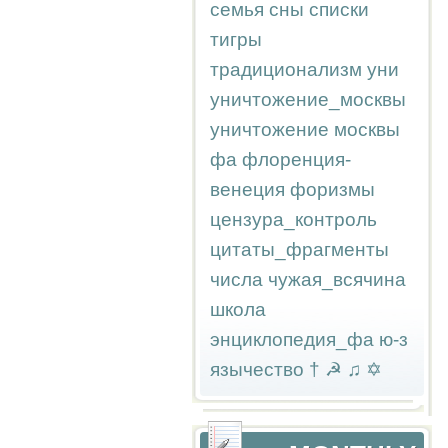
семья
сны
списки
тигры
традиционализм
уни
уничтожение_москвы
уничтожение москвы
фа
флоренция-
венеция
форизмы
цензура_контроль
цитаты_фрагменты
числа
чужая_всячина
школа
энциклопедия_фа
ю-з
язычество
†
☭
♫
✡