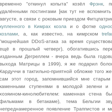
временно "откинул копыта" козёл
Фрэнк
, п
удалёнными постингами [как тут не вспомнить
августе, в связи c роковым приездом Фитцпатри
купленного в Кимрах козла
и о фотке
одно
козлами
, а, как известно, на кимрском
tref
"мощнейшая DDoS-атака за время существова
ещё в прошлый четверг), обогатившись пе
изданным Дегреллем - вчера ведь была годов
выхода Матрицы в 1999), я же подарил боло
Кардуччи в тактильно-приятной обложке того же
сам этот город, запомнившийся мне стары
каменными ступенями в молодой зелени и
хозяином-кинолюбителем: каменная стена б
фильмами в бетакаме), тема Бельгии зв
непреднамеренное появление Траппистов и м