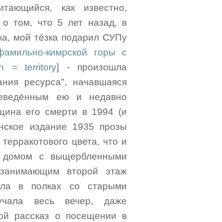
итающийся, как известно,
 о том, что 5 лет назад, в
ка, мой тёзка подарил СУПу
фамильно-кимрской горы с
an = territory
] - произошла
ния ресурса", начавшаяся
реведённым ею и недавно
щина его смерти в 1994 (и
нское издание 1935 прозы
 терракотового цвета, что и
м домом с выщербленными
 занимающим второй этаж
ыла в полках со старыми
учала весь вечер, даже
ой рассказ о посещении в