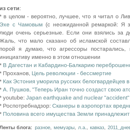
из сети
:
* в целом - вероятно, лучшее, что я читал о Ли
Эхе с Чамовым
(с неожиданной ремаркой: Я з
люди очень серьезные. Если они взялись за де
Жаль, что мало сказано об исламской состав
порой я думаю, что агрессоры постарались, 
инициативу именно в этом отношении
*
В Дагестан и Кабардино-Балкарию переброшено
* Проханов,
Цель революции - бессмертие
*
Как Эстония уморила русских белогвардейцев в
*
А. Пушков, "Теперь Иран точно создаст свою а
* youtube:
Japan earthquake and nuclear "accident" 
* Роспотребнадзор:
Сканеры в аэропортах вредн
*
Половина всего имущества Земли принадлежит
Ленты блога:
разное
,
мемуары
,
л.а.
,
кавказ
,
2011_дне