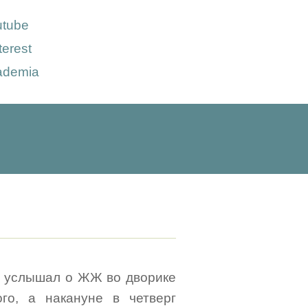
utube
terest
ademia
ые услышал о ЖЖ во дворике
го, а накануне в четверг