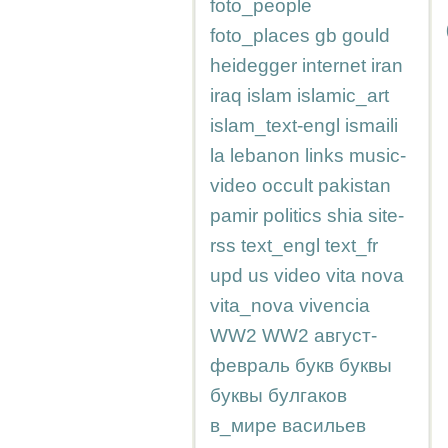
foto_people
foto_places
gb
gould
heidegger
internet
iran
iraq
islam
islamic_art
islam_text-engl
ismaili
la
lebanon
links
music-
video
occult
pakistan
pamir
politics
shia
site-
rss
text_engl
text_fr
upd
us
video
vita nova
vita_nova
vivencia
WW2
WW2
август-
февраль
букв
буквы
буквы
булгаков
в_мире
васильев