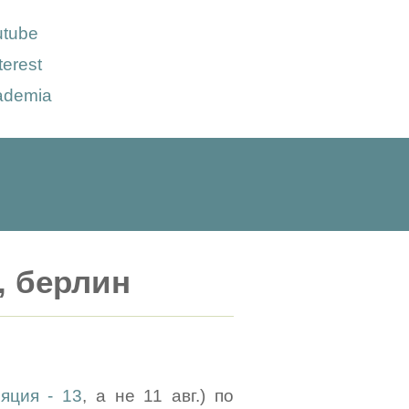
utube
terest
ademia
, берлин
яция - 13
, а не 11 авг.) по