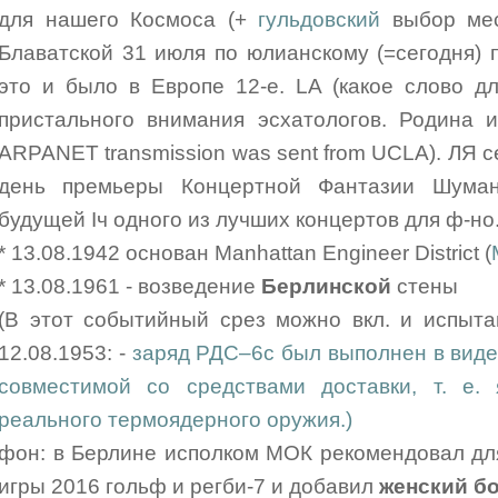
для нашего Космоса (+
гульдовский
выбор мес
Блаватской 31 июля по юлианскому (=сегодня) п
это и было в Европе 12-е. LA (какое слово д
пристального внимания эсхатологов. Родина инт
ARPANET transmission was sent from UCLA). ЛЯ се
день премьеры Концертной Фантазии Шуман
будущей Iч одного из лучших концертов для ф-но
* 13.08.1942 основан Manhattan Engineer District (
* 13.08.1961 - возведение
Берлинской
стены
(В этот событийный срез можно вкл. и испыт
12.08.1953: -
заряд РДС–6с был выполнен в виде
совместимой со средствами доставки, т. е.
реального термоядерного оружия.)
фон: в Берлине исполком МОК рекомендовал дл
игры 2016 гольф и регби-7 и добавил
женский бо