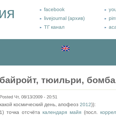
ия
facebook
yo
livejournal (архив)
pin
ТГ канал
ac
байройт, тюильри, бомба
Posted Чт, 08/13/2009 - 20:51
какой космический день, апофеоз
2012
)):
1) точка отсчёта
календаря майя
(посл.
коррел