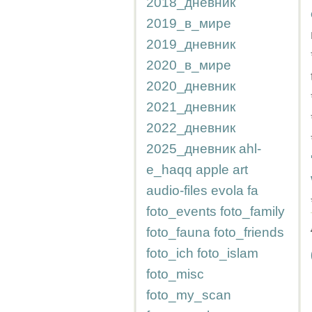
2018_дневник
2019_в_мире
2019_дневник
2020_в_мире
2020_дневник
2021_дневник
2022_дневник
2025_дневник
ahl-
e_haqq
apple
art
audio-files
evola
fa
foto_events
foto_family
foto_fauna
foto_friends
foto_ich
foto_islam
foto_misc
foto_my_scan