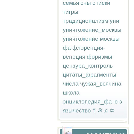
семья
сны
списки
тигры
традиционализм
уни
уничтожение_москвы
уничтожение москвы
фа
флоренция-
венеция
форизмы
цензура_контроль
цитаты_фрагменты
числа
чужая_всячина
школа
энциклопедия_фа
ю-з
язычество
†
☭
♫
✡