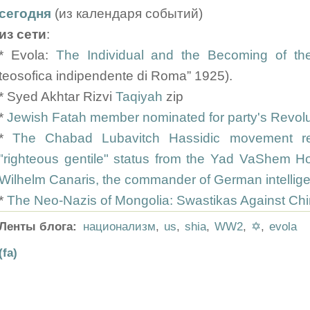
сегодня
(из календаря событий)
из сети
:
* Evola:
The Individual and the Becoming of th
teosofica indipendente di Roma” 1925).
* Syed Akhtar Rizvi
Taqiyah
zip
*
Jewish Fatah member nominated for party's Revolu
*
The Chabad Lubavitch Hassidic movement ren
"righteous gentile" status from the Yad VaShem Hol
Wilhelm Canaris, the commander of German intellig
*
The Neo-Nazis of Mongolia: Swastikas Against Ch
Ленты блога:
национализм
,
us
,
shia
,
WW2
,
✡
,
evola
(fa)