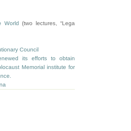
e World
(two lectures, “Lega
tionary Council
ewed its efforts to obtain
ocaust Memorial institute for
ence.
ina