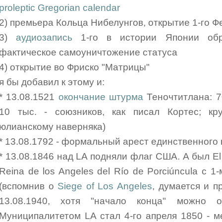
proleptic Gregorian calendar
2) премьера Кольца Нибелунгов, открытие 1-го Ф
3)
аудиозапись
1-го в истории Японии о
фактическое самоуничтожение статуса
4) открытие во Фриско "Матрицы"
я бы добавил к этому и:
* 13.08.1521
окончание штурма
Теночтитлана: 7
10 тыс. - союзников, как писал Кортес; к
юлианскому наверняка)
* 13.08.1792 - формальный арест единственного 
* 13.08.1846 над LA подняли флаг США. А был El 
Reina de los Angeles del Río de Porciúncula с 
(вспомнив о
Siege of Los Angeles
, думается и п
13.08.1940, хотя "начало конца" можно 
Муниципалитетом LA стал 4-го апреля 1850 - м