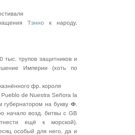
естиваля
бращения
Тэнно
к народу,
0 тыс. трупов защитников и
рушение Империи (хоть по
казнённого фр. короля
Pueblo de Nuestra Señora la
1-м губернатором на букву
Ф
.
ро начало возд. битвы с GB
отнести ещё к морской).
есяц особый для него, да и