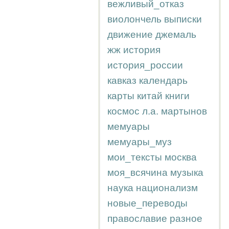
вежливый_отказ
виолончель
выписки
движение
джемаль
жж
история
история_россии
кавказ
календарь
карты
китай
книги
космос
л.а.
мартынов
мемуары
мемуары_муз
мои_тексты
москва
моя_всячина
музыка
наука
национализм
новые_переводы
православие
разное