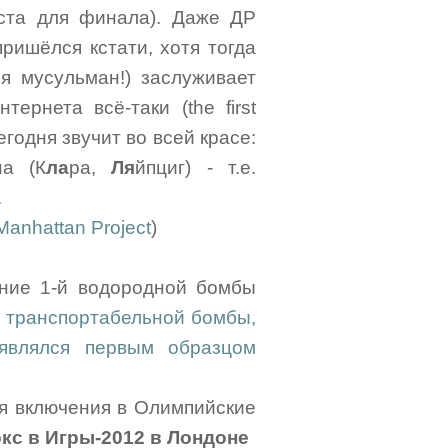
та для финала). Даже ДР
ришёлся кстати, хотя тогда
ля мусульман!) заслуживает
ернета всё-таки (the first
годня звучит во всей красе:
а (К
ла
ра,
Ля
йпциг) - т.е.
.
Manhattan Project
)
ание 1-й водородной бомбы
 транспортабельной бомбы,
 являлся первым образцом
я включения в Олимпийские
кс в Игры-2012 в Лондоне