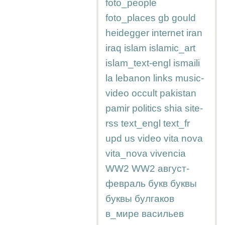
foto_people
foto_places
gb
gould
heidegger
internet
iran
iraq
islam
islamic_art
islam_text-engl
ismaili
la
lebanon
links
music-
video
occult
pakistan
pamir
politics
shia
site-
rss
text_engl
text_fr
upd
us
video
vita nova
vita_nova
vivencia
WW2
WW2
август-
февраль
букв
буквы
буквы
булгаков
в_мире
васильев