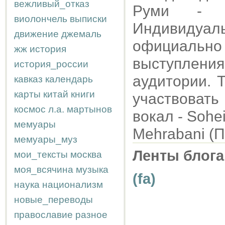
вежливый_отказ
Руми - б
виолончель
выписки
Индивиду
движение
джемаль
официаль
жж
история
выступления
история_россии
аудитории. 
кавказ
календарь
карты
китай
книги
участвовать
космос
л.а.
мартынов
вокал - Sohe
мемуары
Mehrabani (П
мемуары_муз
Ленты блога
мои_тексты
москва
моя_всячина
музыка
(fa)
наука
национализм
новые_переводы
православие
разное