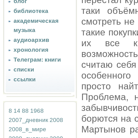
блог
таки объём
библиотека
смотреть не 
академическая
музыка
такие покуп
аудиоархив
их все ка
хронология
возможность
Телеграм: книги
считаю себя
списки
особенного
ссылки
просто най
Проблема, 
забывчивости
8
14
88
1968
борются на 
2007_дневник
2008
Мартынов ра
2008_в_мире