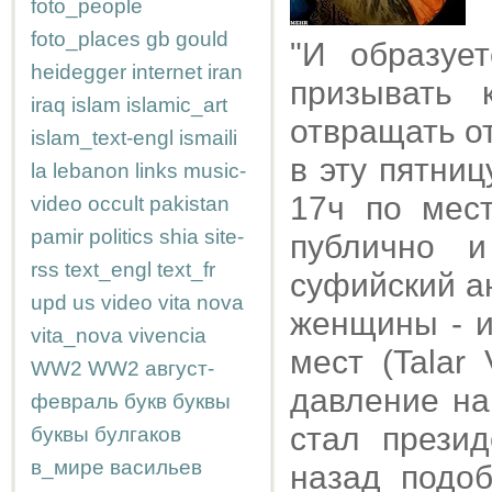
foto_people
foto_places
gb
gould
"И образуе
heidegger
internet
iran
призывать 
iraq
islam
islamic_art
отвращать от
islam_text-engl
ismaili
в эту пятни
la
lebanon
links
music-
17ч по мес
video
occult
pakistan
pamir
politics
shia
site-
публично и
rss
text_engl
text_fr
суфийский ан
upd
us
video
vita nova
женщины - и
vita_nova
vivencia
мест (Talar
WW2
WW2
август-
давление на
февраль
букв
буквы
стал презид
буквы
булгаков
в_мире
васильев
назад подо