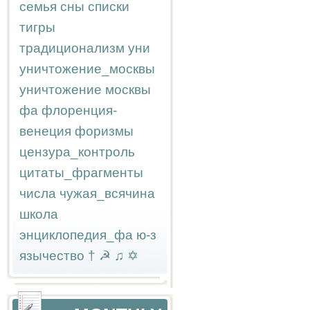
семья
сны
списки
тигры
традиционализм
уни
уничтожение_москвы
уничтожение москвы
фа
флоренция-
венеция
форизмы
цензура_контроль
цитаты_фрагменты
числа
чужая_всячина
школа
энциклопедия_фа
ю-з
язычество
†
☭
♫
✡