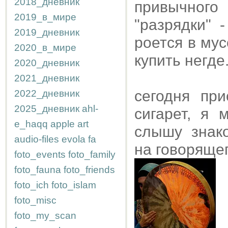
2018_дневник
привычног
2019_в_мире
"разрядки" 
2019_дневник
роется в му
2020_в_мире
купить негде
2020_дневник
2021_дневник
сегодня при
2022_дневник
2025_дневник
ahl-
сигарет, я 
e_haqq
apple
art
слышу знак
audio-files
evola
fa
на говорящег
foto_events
foto_family
foto_fauna
foto_friends
foto_ich
foto_islam
foto_misc
foto_my_scan