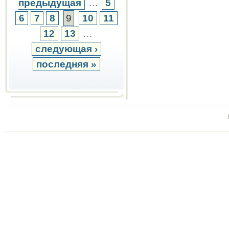
предыдущая
…
5
6
7
8
9
10
11
12
13
…
следующая ›
последняя »