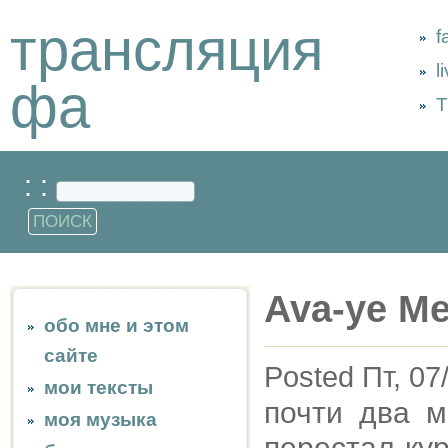
трансляция
f
l
фа
Т
: :
Ava-ye Me
обо мне и этом
сайте
Posted Пт, 07
мои тексты
почти два м
моя музыка
перестал ку