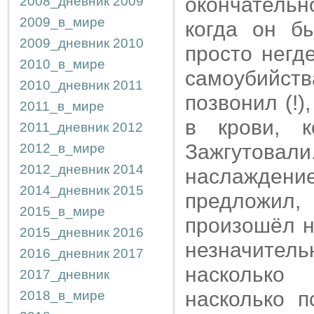
окончательно
2008_дневник
2009
2009_в_мире
когда он б
2009_дневник
2010
просто негд
2010_в_мире
самоубийств
2010_дневник
2011
позвонил (!)
2011_в_мире
в крови, к
2011_дневник
2012
Зажгутовали
2012_в_мире
2012_дневник
2014
наслаждени
2014_дневник
2015
предложил,
2015_в_мире
произошёл н
2015_дневник
2016
незначите
2016_дневник
2017
насколько
2017_дневник
насколько 
2018_в_мире