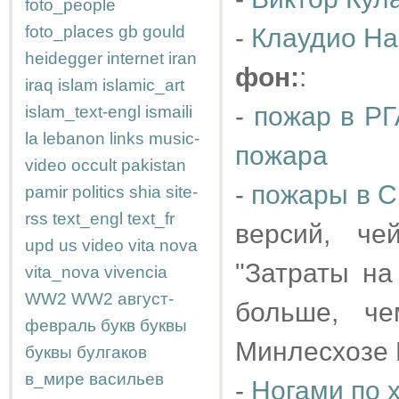
foto_people
foto_places
gb
gould
-
Клаудио На
heidegger
internet
iran
фон:
:
iraq
islam
islamic_art
-
пожар в Р
islam_text-engl
ismaili
la
lebanon
links
music-
пожара
video
occult
pakistan
-
пожары в 
pamir
politics
shia
site-
rss
text_engl
text_fr
версий, че
upd
us
video
vita nova
"Затраты на
vita_nova
vivencia
WW2
WW2
август-
больше, ч
февраль
букв
буквы
Минлесхозе 
буквы
булгаков
в_мире
васильев
-
Ногами по 