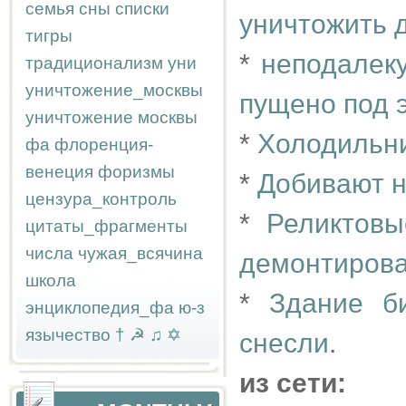
семья
сны
списки
уничтожить 
тигры
*
неподалеку
традиционализм
уни
уничтожение_москвы
пущено под э
уничтожение москвы
*
Холодильн
фа
флоренция-
венеция
форизмы
*
Добивают н
цензура_контроль
*
Реликтовы
цитаты_фрагменты
числа
чужая_всячина
демонтиров
школа
*
Здание б
энциклопедия_фа
ю-з
язычество
†
☭
♫
✡
снесли
.
из сети: