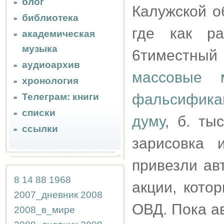
блог
Калужской о
библиотека
где как р
академическая
музыка
6тиместный
аудиоархив
массовые 
хронология
фальсифика
Телеграм: книги
списки
думу
, б. ты
ссылки
зарисовка 
привезли ав
8
14
88
1968
акции, кото
2007_дневник
2008
ОВД. Пока ав
2008_в_мире