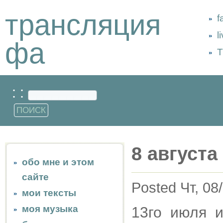
трансляция
f
l
фа
Т
: :
8 августа
обо мне и этом
сайте
Posted Чт, 08
мои тексты
моя музыка
13го июля и