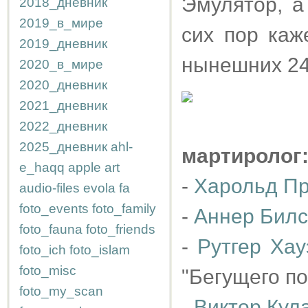
Эмулятор, а
2018_дневник
2019_в_мире
сих пор каж
2019_дневник
нынешних 2
2020_в_мире
2020_дневник
2021_дневник
2022_дневник
2025_дневник
ahl-
мартиролог
e_haqq
apple
art
-
Харольд П
audio-files
evola
fa
foto_events
foto_family
-
Аннер Бил
foto_fauna
foto_friends
-
Рутгер Хау
foto_ich
foto_islam
foto_misc
"Бегущего по
foto_my_scan
-
Виктор Кул