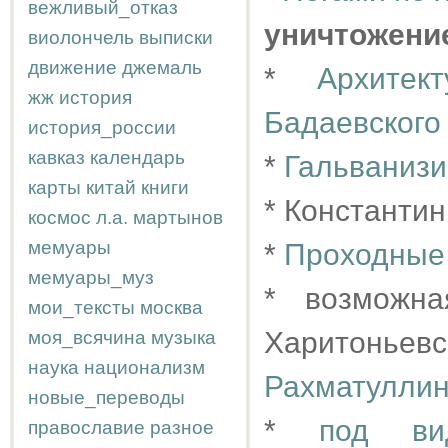
вежливый_отказ
уничтожени
виолончель
выписки
движение
джемаль
*
Архитек
жж
история
Бадаевского
история_россии
кавказ
календарь
*
Гальванизи
карты
китай
книги
* Константи
космос
л.а.
мартынов
мемуары
*
Проходные
мемуары_муз
* возможн
мои_тексты
москва
Харитоньевс
моя_всячина
музыка
наука
национализм
Рахматуллин
новые_переводы
*
под ви
православие
разное