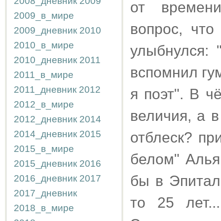
2008_дневник
2009
от времен
2009_в_мире
вопрос, что
2009_дневник
2010
2010_в_мире
улыбнулся: 
2010_дневник
2011
вспомнил гум
2011_в_мире
2011_дневник
2012
я поэт". В ч
2012_в_мире
величия, а 
2012_дневник
2014
2014_дневник
2015
отблеск? пр
2015_в_мире
белом" Алья
2015_дневник
2016
бы в Эпитал
2016_дневник
2017
2017_дневник
то 25 лет.
2018_в_мире