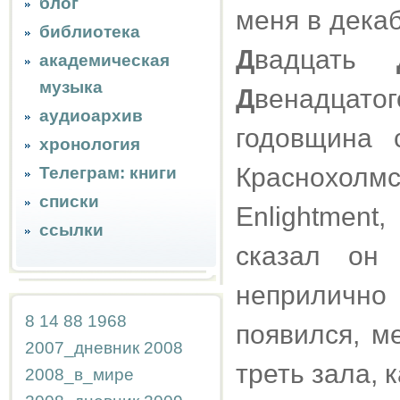
блог
меня в декабр
библиотека
Д
вадцать
академическая
музыка
Д
венадцатог
аудиоархив
годовщина 
хронология
Краснохолмск
Телеграм: книги
списки
Enlightment
ссылки
сказал он
неприличн
8
14
88
1968
появился, м
2007_дневник
2008
треть зала, к
2008_в_мире