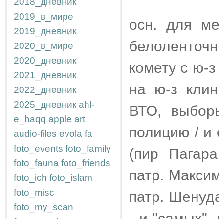
2018_дневник
2019_в_мире
осн. для ме
2019_дневник
белоленточн
2020_в_мире
2020_дневник
комету с ю-з
2021_дневник
на ю-з клин
2022_дневник
2025_дневник
ahl-
ВТО, выбор
e_haqq
apple
art
полицию / и
audio-files
evola
fa
foto_events
foto_family
(пир Пагара
foto_fauna
foto_friends
патр. Максим
foto_ich
foto_islam
foto_misc
патр. Шенуда
foto_my_scan
- и "самых",