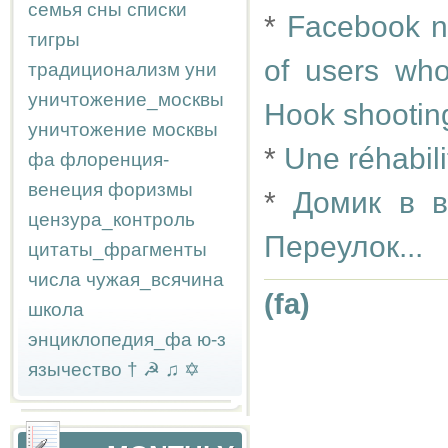
семья
сны
списки
*
Facebook n
тигры
of users who
традиционализм
уни
уничтожение_москвы
Hook shootin
уничтожение москвы
*
Une réhabili
фа
флоренция-
венеция
форизмы
*
Домик в в
цензура_контроль
Переулок...
цитаты_фрагменты
числа
чужая_всячина
(fa)
школа
энциклопедия_фа
ю-з
язычество
†
☭
♫
✡