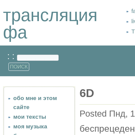
трансляция
f
l
фа
Т
: :
6D
обо мне и этом
сайте
Posted Пнд, 1
мои тексты
моя музыка
беспрецеден