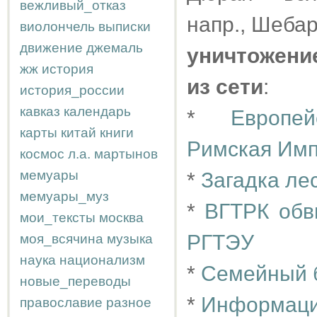
вежливый_отказ
напр., Шебар
виолончель
выписки
движение
джемаль
уничтожени
жж
история
из сети
:
история_россии
кавказ
календарь
*
Европе
карты
китай
книги
Римская Импе
космос
л.а.
мартынов
мемуары
*
Загадка ле
мемуары_муз
*
ВГТРК обв
мои_тексты
москва
РГТЭУ
моя_всячина
музыка
наука
национализм
*
Семейный б
новые_переводы
*
Информаци
православие
разное