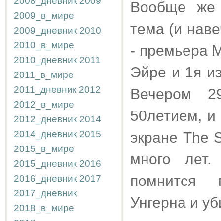
2008_дневник
2009
Вообще же 
2009_в_мире
тема (и наве
2009_дневник
2010
2010_в_мире
- премьера 
2010_дневник
2011
Эйре и 1я и
2011_в_мире
2011_дневник
2012
Вечером 2
2012_в_мире
50летием, и
2012_дневник
2014
2014_дневник
2015
экране The 
2015_в_мире
много лет.
2015_дневник
2016
помнится 
2016_дневник
2017
2017_дневник
Унгерна и уб
2018_в_мире