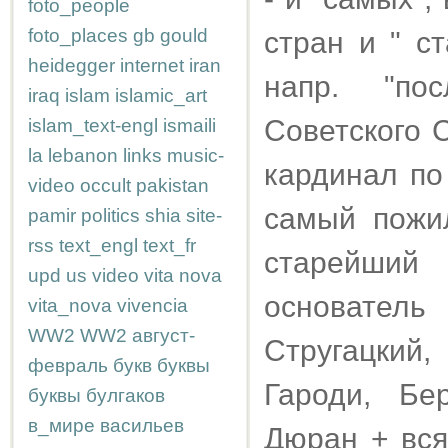
foto_people
foto_places
gb
gould
стран и " с
heidegger
internet
iran
напр. "по
iraq
islam
islamic_art
Советского 
islam_text-engl
ismaili
la
lebanon
links
music-
кардинал по
video
occult
pakistan
самый пожи
pamir
politics
shia
site-
rss
text_engl
text_fr
старейший
upd
us
video
vita nova
основател
vita_nova
vivencia
WW2
WW2
август-
Стругацкий,
февраль
букв
буквы
Гароди, Бе
буквы
булгаков
в_мире
васильев
Дюран + вся