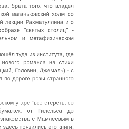
ва, брата того, что владел
кой ваганьковский холм со
ой лекции Рахматуллина и о
образе "святых столиц" -
ельном и метафизическом
ошёл туда из института, где
 нового романса на стихи
кий, Головин, Джемаль) - с
л по дороге розы странного
ском угаре "всё стереть, со
бумажек, от Гилельса до
ь знакомства с Мамлеевым в
м здесь появились его книги,