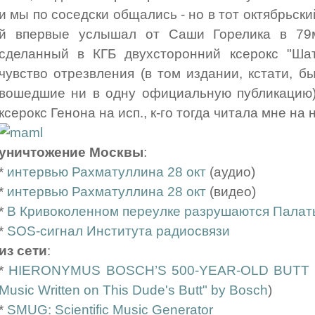
и мы по соседски общались - но в тот октябрьский
й впервые услышал от Саши Горелика в 79м
сделанный в КГБ двухсторонний ксерокс "Шат
чувство отрезвления (в том издании, кстати, б
вошедшие ни в одну официальную публикацию)
ксерокс Генона на исп., к-го тогда читала мне на
уничтожение Москвы
:
*
интервью Рахматуллина 28 окт
(аудио)
*
интервью Рахматуллина 28 окт
(видео)
*
В Кривоколенном переулке разрушаются Палат
*
SOS-сигнал Института радиосвязи
из сети
:
*
HIERONYMUS BOSCH’S 500-YEAR-OLD BUTT
Music Written on This Dude's Butt" by Bosch
)
*
SMUG: Scientific Music Generator