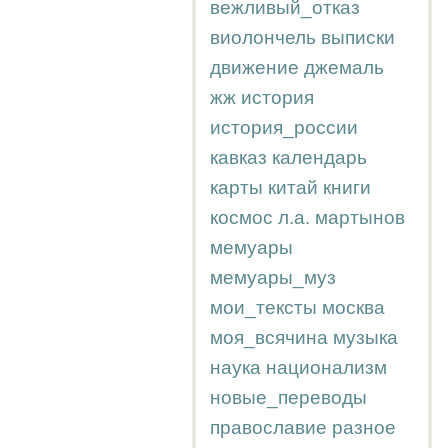
вежливый_отказ
виолончель
выписки
движение
джемаль
жж
история
история_россии
кавказ
календарь
карты
китай
книги
космос
л.а.
мартынов
мемуары
мемуары_муз
мои_тексты
москва
моя_всячина
музыка
наука
национализм
новые_переводы
православие
разное