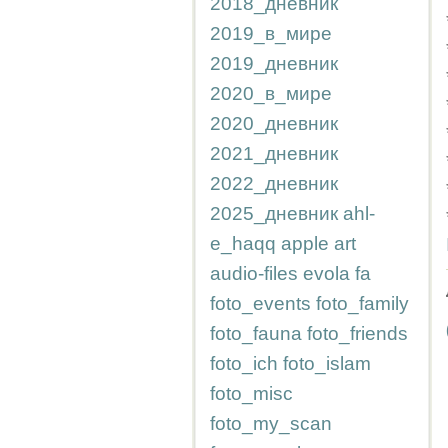
2018_дневник
2019_в_мире
2019_дневник
2020_в_мире
2020_дневник
2021_дневник
2022_дневник
2025_дневник
ahl-
e_haqq
apple
art
audio-files
evola
fa
foto_events
foto_family
foto_fauna
foto_friends
foto_ich
foto_islam
foto_misc
foto_my_scan