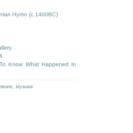
urrian Hymn (c.1400BC)
llery
4
 To Know What Happened In
евник
,
музыка