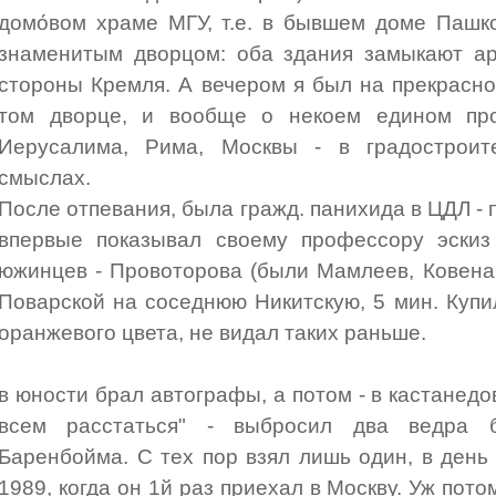
домо́вом храме МГУ, т.е. в бывшем доме Пашко
знаменитым дворцом: оба здания замыкают ар
стороны Кремля. А вечером я был на прекрасн
том дворце, и вообще о некоем едином про
Иерусалима, Рима, Москвы - в градостроит
смыслах.
После отпевания, была гражд. панихида в ЦДЛ - п
впервые показывал своему профессору эскиз
южинцев - Провоторова (были Мамлеев, Ковенац
Поварской на соседнюю Никитскую, 5 мин. Купи
оранжевого цвета, не видал таких раньше.
в юности брал автографы, а потом - в кастанедов
всем расстаться" - выбросил два ведра 
Баренбойма. С тех пор взял лишь один, в ден
1989, когда он 1й раз приехал в Москву. Уж пото