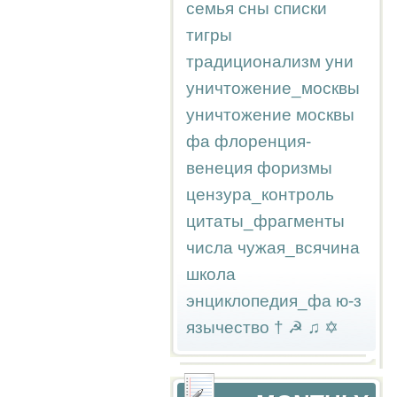
семья
сны
списки
тигры
традиционализм
уни
уничтожение_москвы
уничтожение москвы
фа
флоренция-
венеция
форизмы
цензура_контроль
цитаты_фрагменты
числа
чужая_всячина
школа
энциклопедия_фа
ю-з
язычество
†
☭
♫
✡