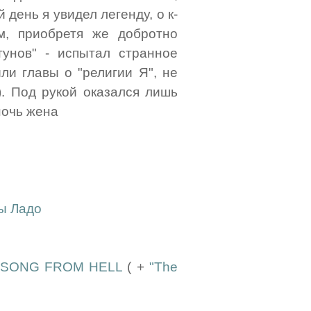
 день я увидел легенду, о к-
, приобретя же добротно
унов" - испытал странное
ыли главы о "религии Я", не
. Под рукой оказался лишь
 ночь жена
ы Ладо
 SONG FROM HELL
( +
"The