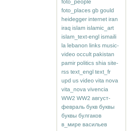
foto_people
foto_places
gb
gould
heidegger
internet
iran
iraq
islam
islamic_art
islam_text-engl
ismaili
la
lebanon
links
music-
video
occult
pakistan
pamir
politics
shia
site-
rss
text_engl
text_fr
upd
us
video
vita nova
vita_nova
vivencia
WW2
WW2
август-
февраль
букв
буквы
буквы
булгаков
в_мире
васильев