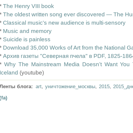
*
The Henry VIII book
*
The oldest written song ever discovered — The H
*
Classical music's new audience is multi-sensory
*
Music and memory
*
Suicide is painless
*
Download 35,000 Works of Art from the National Ga
*
Архив газеты "Северная пчела" в PDF, 1825-186
*
Why The Mainstream Media Doesn’t Want You
Iceland
(youtube)
Ленты блога:
art
,
уничтожение_москвы
,
2015
,
2015_дн
(fa)