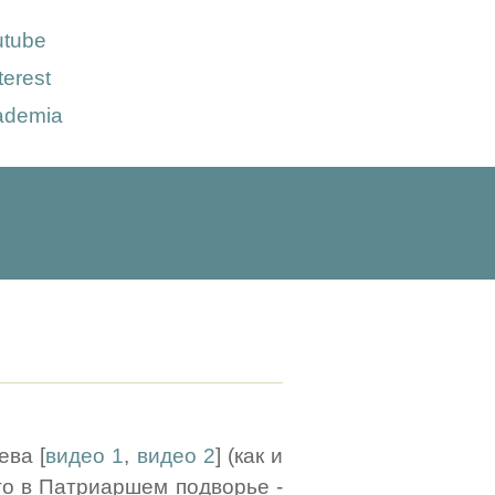
utube
terest
ademia
ева [
видео 1
,
видео 2
] (как и
-го в Патриаршем подворье -