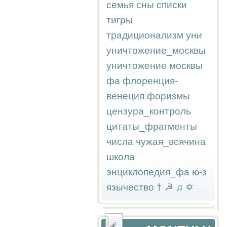
семья
сны
списки
тигры
традиционализм
уни
уничтожение_москвы
уничтожение москвы
фа
флоренция-
венеция
форизмы
цензура_контроль
цитаты_фрагменты
числа
чужая_всячина
школа
энциклопедия_фа
ю-з
язычество
†
☭
♫
✡