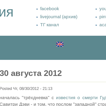
ия
facebook
yo
livejournal (архив)
pin
ТГ канал
ac
30 августа 2012
Posted Чт, 08/30/2012 - 21:13
началась "трёхдневка" с
известия о смерти Гу
Савитри Дэви - и том, что послом "западной" ст