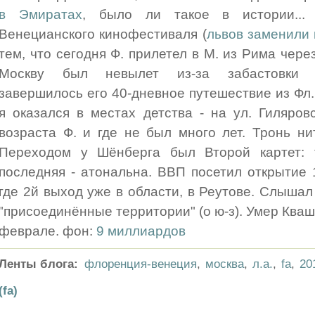
в Эмиратах
, было ли такое в истории...
Венецианского кинофестиваля (
львов заменили
тем, что сегодня Ф. прилетел в М. из Рима чере
Москву был невылет из-за забастовки п
завершилось его 40-дневное путешествие из Фл
я оказался в местах детства - на ул. Гиляровс
возраста Ф. и где не был много лет. Тронь нит
Переходом у Шёнберга был Второй картет: 
последняя - атональна. ВВП посетил открытие 1
где 2й выход уже в области, в Реутове. Слышал
"присоединённые территории" (о ю-з). Умер Ква
феврале. фон:
9 миллиардов
Ленты блога:
флоренция-венеция
,
москва
,
л.а.
,
fa
,
20
(fa)