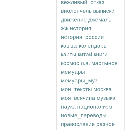
вежливый_отказ
виолончель
выписки
движение
джемаль
жж
история
история_россии
кавказ
календарь
карты
китай
книги
космос
л.а.
мартынов
мемуары
мемуары_муз
мои_тексты
москва
моя_всячина
музыка
наука
национализм
новые_переводы
православие
разное