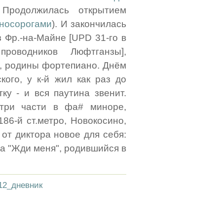
 Продолжилась открытием
 носорогами
). И закончилась
з Фр.-на-Майне [UPD 31-го в
роводников Люфтганзы],
., родины фортепиано. Днём
кого, у к-й жил как раз до
ку - и вся паутина звенит.
три части в фа# миноре,
86-й ст.метро, Новокосино,
 от диктора новое для себя:
ша "Жди меня", родившийся в
12_дневник