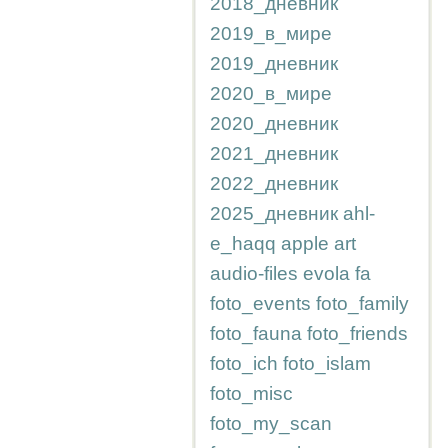
2018_дневник
2019_в_мире
2019_дневник
2020_в_мире
2020_дневник
2021_дневник
2022_дневник
2025_дневник
ahl-
e_haqq
apple
art
audio-files
evola
fa
foto_events
foto_family
foto_fauna
foto_friends
foto_ich
foto_islam
foto_misc
foto_my_scan