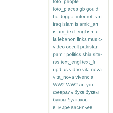
foto_people
foto_places
gb
gould
heidegger
internet
iran
iraq
islam
islamic_art
islam_text-engl
ismaili
la
lebanon
links
music-
video
occult
pakistan
pamir
politics
shia
site-
rss
text_engl
text_fr
upd
us
video
vita nova
vita_nova
vivencia
WW2
WW2
август-
февраль
букв
буквы
буквы
булгаков
в_мире
васильев