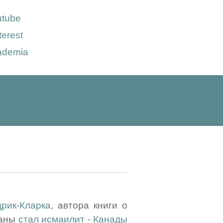
utube
terest
ademia
дрик-Кларка
, автора книги о
раны
стал исмаилит - Канады