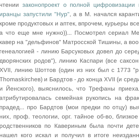
чтении
законопроект о полной цифровизации 
иранцы запустили "Нур"
, а в М. начался карант
кроме продуктовых и аптек, впрочем, курьеры все 
а что еще мне нужно))... Посмотрел сериал М
кавер на "дельфинов" Матросской Тишины, а воо
генеалогией - линию Барсуковых довел до серед
дворянских родов"), линию Каспари (все саксон
XVII, линию Шоттов (один из них был с 1773 "pa
Thomaskircheв) и Бардтов - до конца XVII (и сред
и Йенского), выяснилось, что Трефаны приеха
атрибутировалась семейная рукопись на фрак
прадед... про Бардтов (мои предки по отцу) в
них, проф. теологии, орг. тайное об-во, близк
родственников по Кавериным была почти дете
нашел кого искал и получил в итоге неиздан