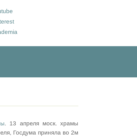
utube
terest
ademia
ры
. 13 апреля моск. храмы
реля, Госдума приняла во 2м