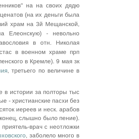
нников" на на своих дядю
еценатов (на их деньги была
ший храм на 3й Мещанской,
а Елеонскую) - невольно
авословия в отн. Николая
остас в военном храме прп
енского в Кремле). 9 мая зк
ния
, третьего по величине в
е в истории за полторы тыс
вые - христианские пасхи без
сяток иереев и неск. арабов
аконец, слышно было пение).
 приятель-врач с неотложки
оховского
, заболело много в