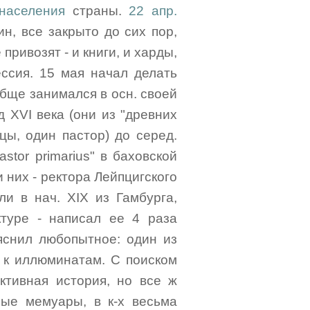
населения
страны.
22 апр.
ин, все закрыто до сих пор,
привозят - и книги, и харды,
ессия. 15 мая начал делать
бще занимался в осн. своей
 XVI века (они из "древних
цы, один пастор) до серед.
stor primarius" в баховской
и них - ректора Лейпцигского
ли в нач. XIX из Гамбурга,
туре - написал ее 4 раза
ыяснил любопытное: один из
ое к иллюминатам. С поиском
ктивная история, но все ж
ные мемуары, в к-х весьма