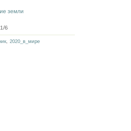
ие земли
1/6
ник
,
2020_в_мире