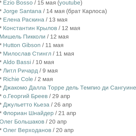
*
Ezio Bosso
/ 15 мая (
youtube
)
*
Jorge Santana
/ 14 мая (брат Карлоса)
*
Елена Раскина
/ 13 мая
*
Константин Крылов
/ 12 мая
Мишель Пикколи
/ 12 мая
*
Hutton Gibson
/ 11 мая
*
Милослав Стингл
/ 11 мая
*
Aldo Bassi
/ 10 мая
*
Литл Ричард
/ 9 мая
*
Richie Cole
/ 2 мая
*
Джакомо Далла Торре дель Темпио ди Сангуине
*
о.Георгий Бреев
/ 29 апр
*
Джульетто Кьеза
/ 26 апр
*
Флориан Шнайдер
/ 21 апр
Олег Большаков
/ 20 апр
*
Олег Верходанов
/ 20 апр