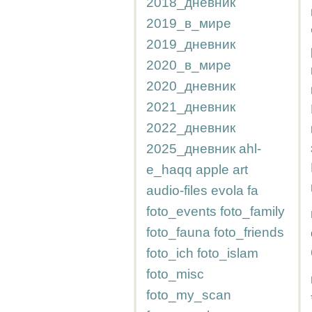
2018_дневник
2019_в_мире
2019_дневник
2020_в_мире
2020_дневник
2021_дневник
2022_дневник
2025_дневник
ahl-
e_haqq
apple
art
audio-files
evola
fa
foto_events
foto_family
foto_fauna
foto_friends
foto_ich
foto_islam
foto_misc
foto_my_scan