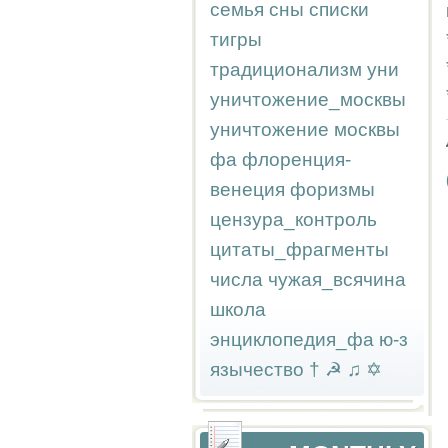
семья
сны
списки
тигры
традиционализм
уни
уничтожение_москвы
уничтожение москвы
фа
флоренция-
венеция
форизмы
цензура_контроль
цитаты_фрагменты
числа
чужая_всячина
школа
энциклопедия_фа
ю-з
язычество
†
☭
♫
✡