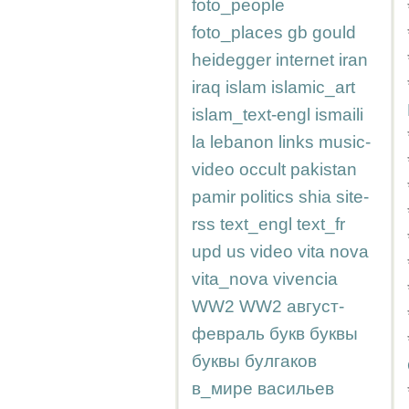
foto_people
foto_places
gb
gould
heidegger
internet
iran
iraq
islam
islamic_art
islam_text-engl
ismaili
la
lebanon
links
music-
video
occult
pakistan
pamir
politics
shia
site-
rss
text_engl
text_fr
upd
us
video
vita nova
vita_nova
vivencia
WW2
WW2
август-
февраль
букв
буквы
буквы
булгаков
в_мире
васильев