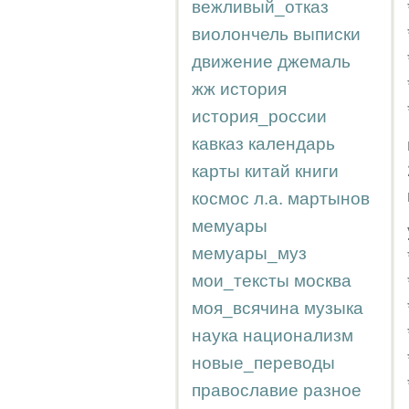
вежливый_отказ
виолончель
выписки
движение
джемаль
жж
история
история_россии
кавказ
календарь
карты
китай
книги
космос
л.а.
мартынов
мемуары
мемуары_муз
мои_тексты
москва
моя_всячина
музыка
наука
национализм
новые_переводы
православие
разное