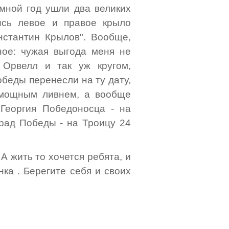
чумной год ушли два великих
ись левое и правое крыло
нстантин Крылов". Вообще,
ное: чужая выгода меня не
. Орвелл и так уж кругом,
беды перенесли на ту дату,
 мощным ливнем, а вообще
 Георгия Победоносца - на
арад Победы - на Троицу 24
 А жить то хочется ребята, и
нка . Берегите себя и своих