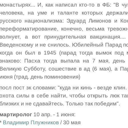
монастырях... И, как написал кто-то в ФБ: "В 
человека, на уме и таланте которых держал
русского национализма: Эдуард Лимонов и Ко
переформатирование, конечно, весьма тревож
волнует, а вот принудительная вакцинация...
Введенскому и не снилось. Юбилейный Парад по
когда он был в 1945 (парад тогда вымок под
знаково: Пасха тогда выпала на 7 мая, день
Великую Субботу, сошествие в ад (6 мая), а П
июня (трад. день поминовения)
посл пост зк словами: "куда ни кинь - везде клин.
охота силы в себе найти, чтобы открыть люк та
близких и не сдавайтесь. Только так победим".
мартиролог
10 апр. - 1 июня:
*
Владимир Плужников
/ 30 мая