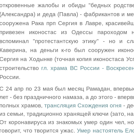
откровенные жалобы и обиды "бедных родстве
(Александра) и деда (Павла) - фабрикантов и м
сооружена Рака прп Сергия в Лавре, красивей
привезен иконостас из Одессы пароходом н
вспоминал "протестантскую этику" - но и сл
Каверина, на деньги к-го был сооружен икон
Сергия на Ходынке (точная копия иконостаса Усп
строительство
гл. храма ВС России - Воскресе
России.
С 24 апр по 23 мая был месяц Рамадан, впервы
лет - без праздничного намаза, а до этого - впер
полных храмов,
трансляция Схождения огня
- де
из семьи, традиционно хранящей ключи (зато, н
От коронавируса из знакомых умер один чел, но
говорит, что творится ужас.
Умер настоятель Ел