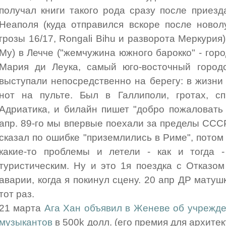
получал книги такого рода сразу после приезд
Неаполя (куда отправился вскоре после новол
грозы 16/17, Rongali Bihu и разворота Меркурия)
Му) в Лечче ("жемчужина южного барокко" - горо
Мария ди Леука, самый юго-восточный городо
выступали непосредственно на берегу: в жизни
нот на пульте. Был в Галлиполи, гротах, сп
Адриатика, и билайн пишет "добро пожаловать 
апр. 89-го мы впервые поехали за пределы СССР
сказал по ошибке "приземлились в Риме", потом
какие-то проблемы и летели - как и тогда 
туристическим. Ну и это 1я поездка с Отказо
аварии, когда я покинул сцену. 20 апр ДР матушк
тот раз.
21 марта
Ага Хан объявил в Женеве об учрежде
музыкантов
в 500k долл. (его премия для архитек