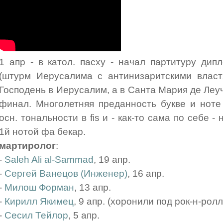
1 апр - в катол. пасху - начал партитуру дип
(штурм Иерусалима с антинизаритскими власт
Господень в Иерусалим, а в Санта Мария де Леуч
финал. Многолетняя преданность букве и ноте
осн. тональности в fis и - как-то сама по себе
1й нотой фа бекар.
мартиролог
:
-
Saleh Ali al-Sammad
, 19 апр.
-
Сергей Ванецов (Инженер)
, 16 апр.
-
Милош Форман
, 13 апр.
-
Кирилл Якимец
, 9 апр. (хоронили под рок-н-ролл
-
Сесил Тейлор
, 5 апр.