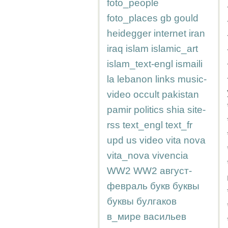
foto_people
foto_places
gb
gould
heidegger
internet
iran
iraq
islam
islamic_art
islam_text-engl
ismaili
la
lebanon
links
music-
video
occult
pakistan
pamir
politics
shia
site-
rss
text_engl
text_fr
upd
us
video
vita nova
vita_nova
vivencia
WW2
WW2
август-
февраль
букв
буквы
буквы
булгаков
в_мире
васильев