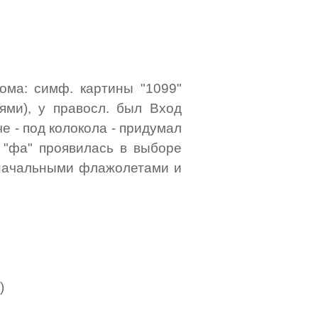
лома: симф. картины "1099"
ями), у правосл. был Вход
е - под колокола - придумал
 "фа" проявилась в выборе
 - начальными флажолетами и
)