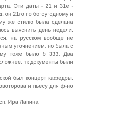
рта. Эти даты - 21 и 31е -
. он 21го по богоугодному и
кому же стилю была сделана
аюсь выяснить день недели.
тся, на русском вообще не
нным уточнением, но была с
 ему тоже было б 333. Два
сложнее, тк документы были
вской был концерт кафедры,
овоторова и пьесу для ф-но
исп. Ира Лапина