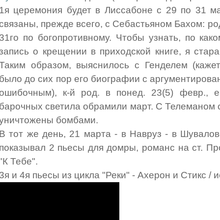
1я церемония будет в Лиссабоне с 29 по 31 ма
связаны, прежде всего, с Себастьяном Бахом: род
31го по богопротивному. Чтобы узнать, по ка
запись о крещении в приходской книге, я стар
Таким образом, выяснилось с Генделем (каже
было до сих пор его биографии с аргументирова
ошибочным), к-й род. в понед. 23(5) февр.,
барочных светила обрамили март. С Телеманом 
уничтожены бомбами.
В тот же день, 21 марта - в Навруз - в Шувало
показывал 2 пьесы для домры, романс на ст. Пр
"К Тебе".
3я и 4я пьесы из цикла "Реки" - Ахерон и Стикс / 