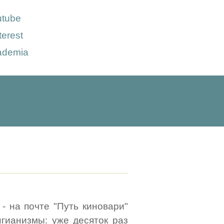
utube
terest
ademia
- на почте "Путь киновари"
гианизмы: уже десяток раз