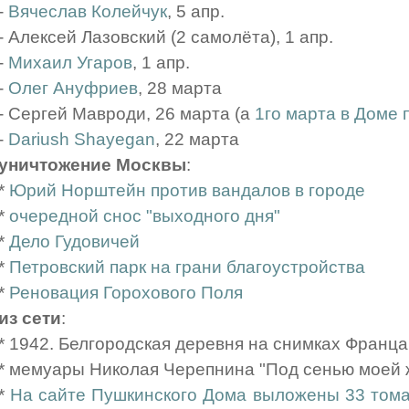
-
Вячеслав Колейчук
, 5 апр.
- Алексей Лазовский (2 самолёта), 1 апр.
-
Михаил Угаров
, 1 апр.
-
Олег Ануфриев
, 28 марта
- Сергей Мавроди, 26 марта (а
1го марта в Доме
-
Dariush Shayegan
, 22 марта
уничтожение Москвы
:
*
Юрий Норштейн против вандалов в городе
*
очередной снос "выходного дня"
*
Дело Гудовичей
*
Петровский парк на грани благоустройства
*
Реновация Горохового Поля
из сети
:
* 1942. Белгородская деревня на снимках Франц
* мемуары Николая Черепнина "Под сенью моей
*
На сайте Пушкинского Дома выложены 33 тома