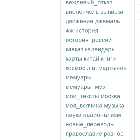
вежливый_отказ
виолончель
выписки
движение
джемаль
жж
история
история_россии
кавказ
календарь
карты
китай
книги
космос
л.а.
мартынов
мемуары
мемуары_муз
мои_тексты
москва
моя_всячина
музыка
наука
национализм
новые_переводы
православие
разное