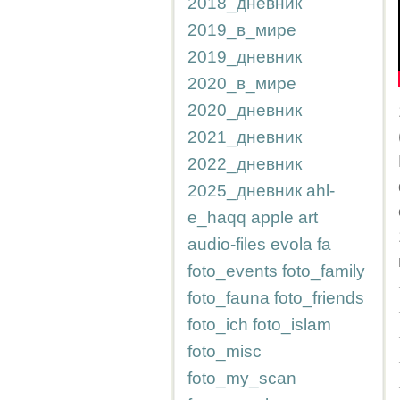
2018_дневник
2019_в_мире
2019_дневник
2020_в_мире
2020_дневник
2021_дневник
2022_дневник
2025_дневник
ahl-
e_haqq
apple
art
audio-files
evola
fa
foto_events
foto_family
foto_fauna
foto_friends
foto_ich
foto_islam
foto_misc
foto_my_scan