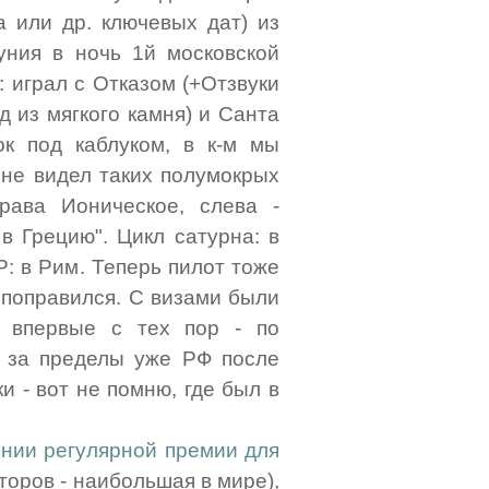
а или др. ключевых дат) из
уния в ночь 1й московской
: играл с Отказом (+Отзвуки
д из мягкого камня) и Санта
к под каблуком, в к-м мы
 не видел таких полумокрых
рава Ионическое, слева -
в Грецию". Цикл сатурна: в
: в Рим. Теперь пилот тоже
 поправился. С визами были
- впервые с тех пор - по
м за пределы уже РФ после
и - вот не помню, где был в
нии регулярной премии для
торов - наибольшая в мире),