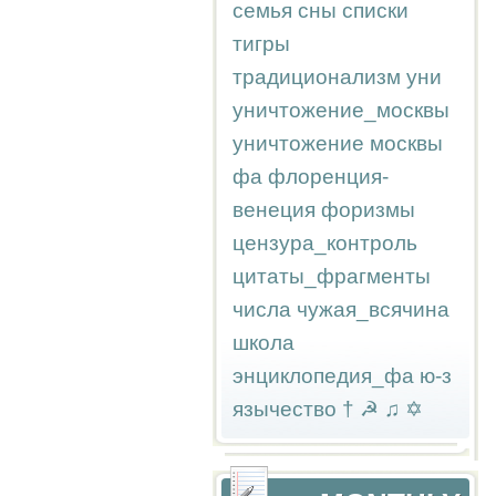
семья
сны
списки
тигры
традиционализм
уни
уничтожение_москвы
уничтожение москвы
фа
флоренция-
венеция
форизмы
цензура_контроль
цитаты_фрагменты
числа
чужая_всячина
школа
энциклопедия_фа
ю-з
язычество
†
☭
♫
✡