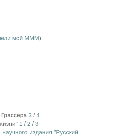
 пели мой МММ
)
а Грассера
3
/
4
 жизни"
1
/
2
/
3
 научного издания "Русский