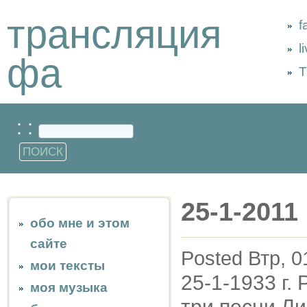
трансляция
f
l
фа
Т
: :
25-1-2011
обо мне и этом
сайте
Posted Втр, 0
мои тексты
25-1-1933 г.
моя музыка
три песни Л