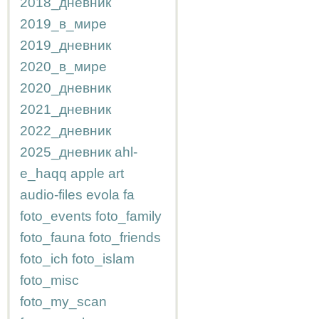
2018_дневник
2019_в_мире
2019_дневник
2020_в_мире
2020_дневник
2021_дневник
2022_дневник
2025_дневник
ahl-
e_haqq
apple
art
audio-files
evola
fa
foto_events
foto_family
foto_fauna
foto_friends
foto_ich
foto_islam
foto_misc
foto_my_scan