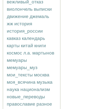
вежливый_отказ
виолончель
выписки
движение
джемаль
жж
история
история_россии
кавказ
календарь
карты
китай
книги
космос
л.а.
мартынов
мемуары
мемуары_муз
мои_тексты
москва
моя_всячина
музыка
наука
национализм
новые_переводы
православие
разное