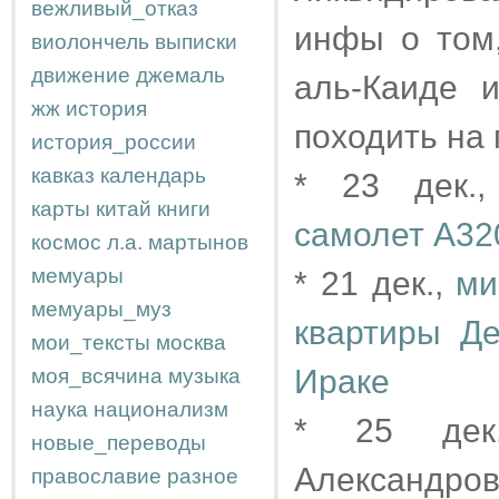
вежливый_отказ
инфы о том,
виолончель
выписки
движение
джемаль
аль-Каиде 
жж
история
походить на 
история_россии
кавказ
календарь
* 23 дек.
карты
китай
книги
самолет A32
космос
л.а.
мартынов
мемуары
* 21 дек.,
ми
мемуары_муз
квартиры Де
мои_тексты
москва
Ираке
моя_всячина
музыка
наука
национализм
* 25 дек
новые_переводы
Александров
православие
разное