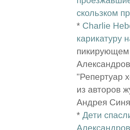
проезжавшие 
скользком п
*
Charlie He
карикатуру 
пикирующем 
Александрова
"Репертуар 
из авторов 
Андрея Синя
*
Дети спасл
Александров