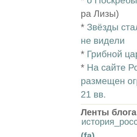
*
о Поскреб
ра Лизы)
*
Звёзды ста
не видели
*
Грибной ца
*
На сайте Р
размещен ог
21 вв.
Ленты блога
история_рос
(fa)