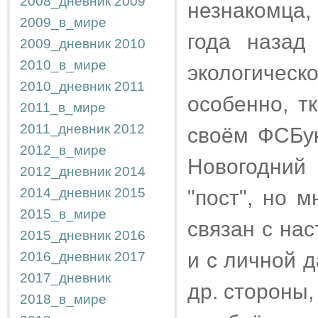
2008_дневник
2009
незнакомца,
2009_в_мире
года назад
2009_дневник
2010
2010_в_мире
экологическ
2010_дневник
2011
особенно, т
2011_в_мире
2011_дневник
2012
своём ФСБук
2012_в_мире
Новогодний
2012_дневник
2014
2014_дневник
2015
"пост", но 
2015_в_мире
связан с на
2015_дневник
2016
и с личной д
2016_дневник
2017
2017_дневник
др. стороны,
2018_в_мире