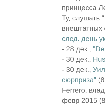
принцесса Ле
Ту, слушать 
внештатных 
след. день у
- 28 дек.,
"De
- 30 дек.,
Hus
- 30 дек.,
Уил
сюрприза"
(8
Ferrero, вла
февр 2015 (8