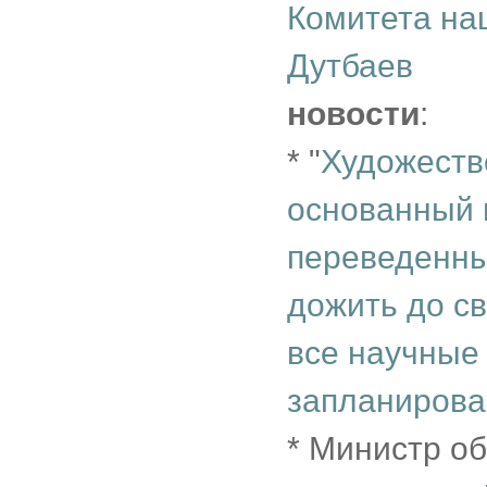
Комитета на
Дутбаев
новости
:
* "
Художеств
основанный 
переведенны
дожить до с
все научны
запланирова
* Министр о