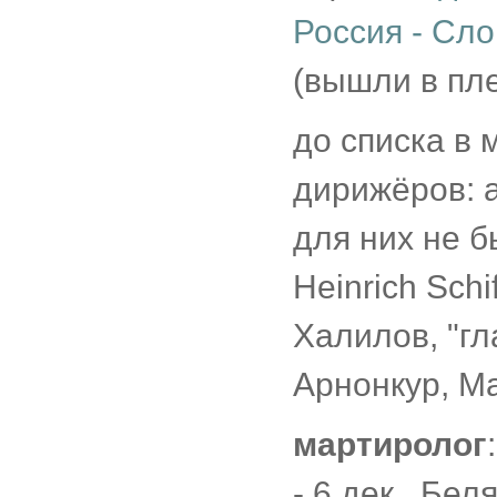
Россия - Сло
(вышли в пл
до списка в 
дирижёров: а
для них не б
Heinrich Sch
Халилов, "г
Арнонкур, М
мартиролог
:
- 6 дек., Бел