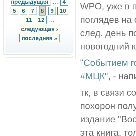
предыдущая
…
4
WPO, уже в 
5
6
7
8
9
10
поглядев на
11
12
…
следующая ›
след. день 
последняя »
новогодний 
"Событием г
#МЦК"
, - на
тк, в связи 
похорон пол
издание "Вос
эта книга, т