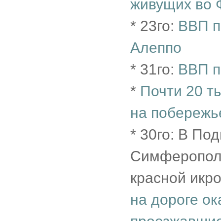
живущих во Ф
* 23го:
ВВП п
Алеппо
* 31го:
ВВП п
*
Почти 20 т
на побережь
* 30го: В По
Симферополь
красной икро
на дороге ок