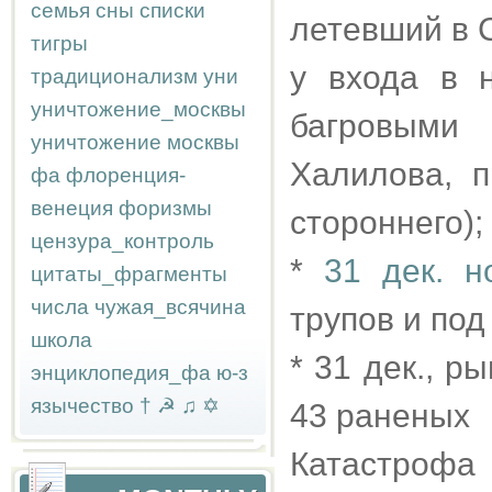
семья
сны
списки
летевший в 
тигры
у входа в 
традиционализм
уни
уничтожение_москвы
багровыми 
уничтожение москвы
Халилова, п
фа
флоренция-
венеция
форизмы
стороннего); 
цензура_контроль
*
31 дек. н
цитаты_фрагменты
числа
чужая_всячина
трупов и под
школа
* 31 дек., р
энциклопедия_фа
ю-з
язычество
†
☭
♫
✡
43 раненых
Катастрофа