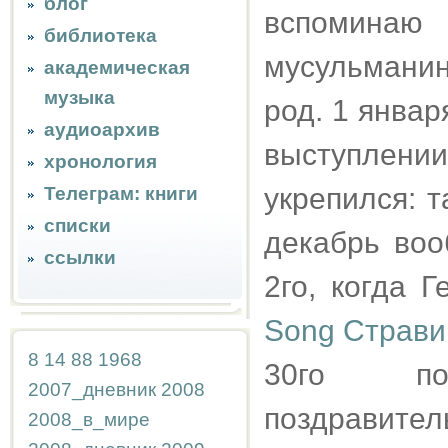
блог
вспомина
библиотека
мусульмани
академическая
музыка
род. 1 января
аудиоархив
выступлении
хронология
укрепился: т
Телеграм: книги
списки
декабрь воо
ссылки
2го, когда 
Song Стравин
8
14
88
1968
30го по
2007_дневник
2008
поздравител
2008_в_мире