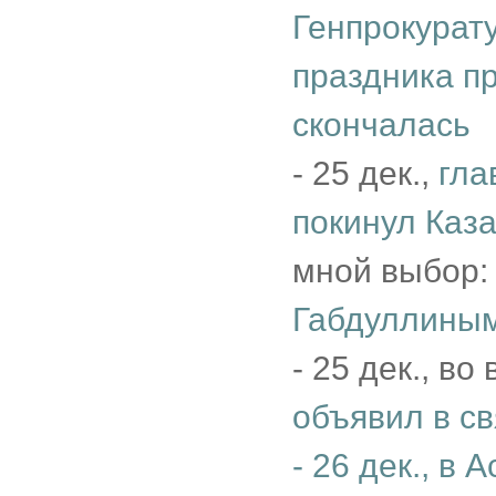
Генпрокурату
праздника п
скончалась
- 25 дек.,
гла
покинул Каз
мной выбор
Габдуллиным
- 25 дек., в
объявил в св
- 26 дек.,
в А