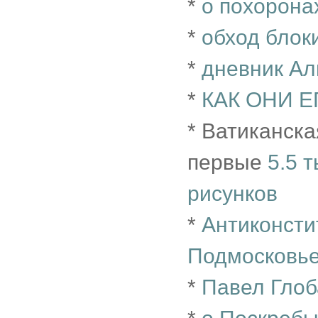
*
о похорона
*
обход блок
*
дневник Ал
*
КАК ОНИ Е
* Ватиканск
первые
5.5 
рисунков
*
Антиконсти
Подмосковье
*
Павел Глоб