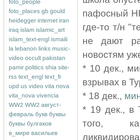
foto_people
foto_places
gb
gould
пафосный НГ
heidegger
internet
iran
где-то т/н "
iraq
islam
islamic_art
не дают ра
islam_text-engl
ismaili
la
lebanon
links
music-
новостям уж
video
occult
pakistan
* 10 дек., 
pamir
politics
shia
site-
rss
text_engl
text_fr
взрывах в Т
upd
us
video
vita nova
* 18 дек.,
мин
vita_nova
vivencia
WW2
WW2
август-
* 19 дек., 
февраль
букв
буквы
того, ка
буквы
булгаков
в_мире
васильев
ликвидирова