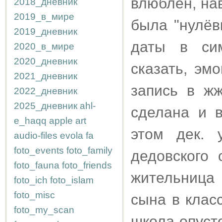
влюблён, нав
2018_дневник
2019_в_мире
была "нулёв
2019_дневник
даты в сим
2020_в_мире
2020_дневник
сказать, эм
2021_дневник
запись в ж
2022_дневник
2025_дневник
ahl-
сделана и 
e_haqq
apple
art
этом дек. 
audio-files
evola
fa
foto_events
foto_family
дедовского 
foto_fauna
foto_friends
жительница 
foto_ich
foto_islam
foto_misc
сына в клас
foto_my_scan
школа опуст