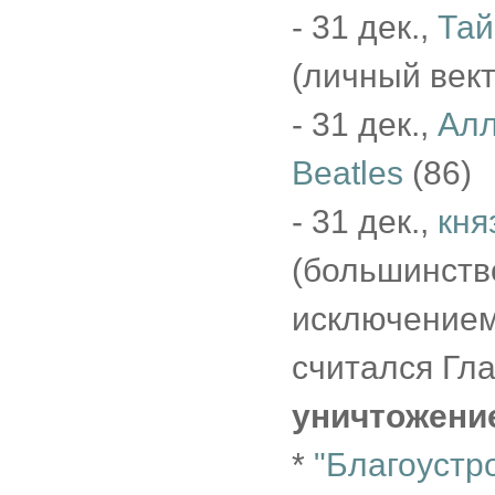
- 31 дек.,
Тай
(личный векто
- 31 дек.,
Алл
Beatles
(86)
- 31 дек.,
кня
(большинство
исключением
считался Гл
уничтожени
*
"Благоустро