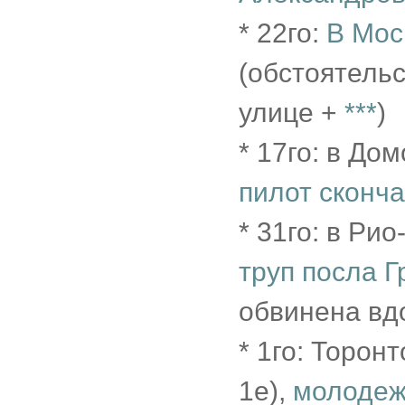
* 22го:
В Мос
(обстоятельс
улице +
***
)
* 17го: в До
пилот сконча
* 31го: в Р
труп посла Г
обвинена вд
* 1го: Торон
1е),
молодеж