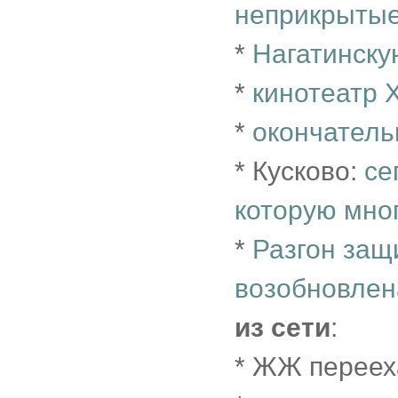
неприкрытые
*
Нагатинск
*
кинотеатр 
*
окончатель
* Кусково:
се
которую мно
*
Разгон защ
возобновлен
из сети
:
* ЖЖ переех