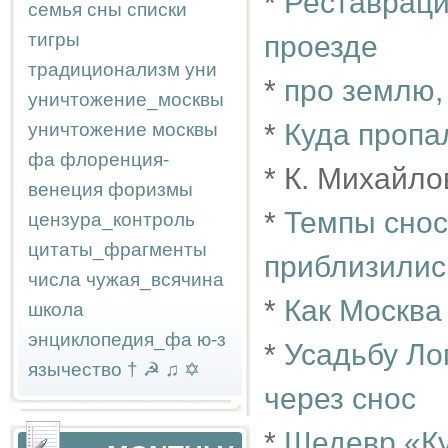
*
Реставраци
семья
сны
списки
тигры
проезде
традиционализм
уни
*
про землю,
уничтожение_москвы
*
Куда пропа
уничтожение москвы
фа
флоренция-
* К. Михайло
венеция
форизмы
*
Темпы снос
цензура_контроль
цитаты_фрагменты
приблизилис
числа
чужая_всячина
*
Как Москва
школа
энциклопедия_фа
ю-з
*
Усадьбу Л
язычество
†
☭
♫
✡
через снос
*
Шедевр «Ку