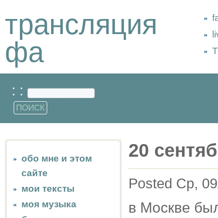
трансляция
f
l
фа
Т
: :
20 сентяб
обо мне и этом
сайте
Posted Ср, 09
мои тексты
моя музыка
в Москве бы