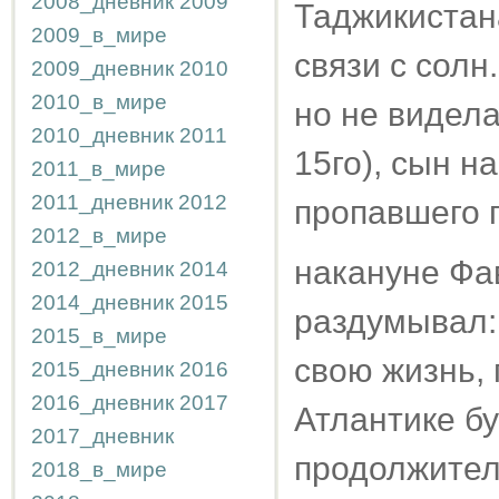
2008_дневник
2009
Таджикистана
2009_в_мире
связи с солн
2009_дневник
2010
2010_в_мире
но не видела
2010_дневник
2011
15го), сын н
2011_в_мире
2011_дневник
2012
пропавшего п
2012_в_мире
накануне Фав
2012_дневник
2014
2014_дневник
2015
раздумывал: 
2015_в_мире
свою жизнь, 
2015_дневник
2016
2016_дневник
2017
Атлантике б
2017_дневник
продолжител
2018_в_мире