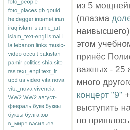
foto_people
из 5 мощней
foto_places
gb
gould
(плазма
доле
heidegger
internet
iran
iraq
islam
islamic_art
наивысшего)
islam_text-engl
ismaili
этом учебном
la
lebanon
links
music-
video
occult
pakistan
принёс Поли
pamir
politics
shia
site-
важных - 25 
rss
text_engl
text_fr
upd
us
video
vita nova
много другого
vita_nova
vivencia
концерт "9"
+
WW2
WW2
август-
выступить на
февраль
букв
буквы
буквы
булгаков
но пришлось 
в_мире
васильев