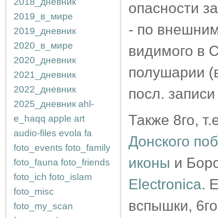
2018_дневник
опасности з
2019_в_мире
- по внешним
2019_дневник
2020_в_мире
видимого в 
2020_дневник
полушарии (
2021_дневник
2022_дневник
посл. записи 
2025_дневник
ahl-
Также 8го, т.
e_haqq
apple
art
audio-files
evola
fa
Донского по
foto_events
foto_family
иконы
и Боро
foto_fauna
foto_friends
foto_ich
foto_islam
Electronica
. 
foto_misc
вспышки, 6го
foto_my_scan