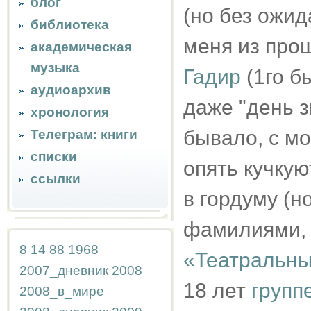
блог
(но без ожи
библиотека
меня из прош
академическая
музыка
Гадир
(1го б
аудиоархив
даже "день з
хронология
бывало, с м
Телеграм: книги
списки
опять кучку
ссылки
в гордуму (н
фамилиями, 
8
14
88
1968
«Театральн
2007_дневник
2008
18 лет
групп
2008_в_мире