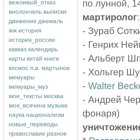
по лунной, 1
вежливый_отказ
виолончель
выписки
мартиролог
:
движение
джемаль
- Зураб Сотк
жж
история
история_россии
- Генрих Нейг
кавказ
календарь
- Альберт Шп
карты
китай
книги
космос
л.а.
мартынов
- Хольгер Шу
мемуары
-
Walter Beck
мемуары_муз
мои_тексты
москва
- Андрей Чер
моя_всячина
музыка
фонаря)
наука
национализм
новые_переводы
уничтожени
православие
разное