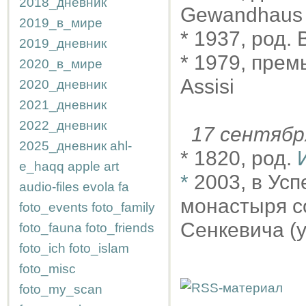
2018_дневник
Gewandhaus 
2019_в_мире
* 1937, род.
2019_дневник
* 1979, прем
2020_в_мире
Assisi
2020_дневник
2021_дневник
2022_дневник
17 сентяб
2025_дневник
ahl-
* 1820, род.
e_haqq
apple
art
*
2003, в Ус
audio-files
evola
fa
монастыря с
foto_events
foto_family
Сенкевича (у
foto_fauna
foto_friends
foto_ich
foto_islam
foto_misc
foto_my_scan