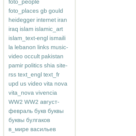
foto_people
foto_places
gb
gould
heidegger
internet
iran
iraq
islam
islamic_art
islam_text-engl
ismaili
la
lebanon
links
music-
video
occult
pakistan
pamir
politics
shia
site-
rss
text_engl
text_fr
upd
us
video
vita nova
vita_nova
vivencia
WW2
WW2
август-
февраль
букв
буквы
буквы
булгаков
в_мире
васильев