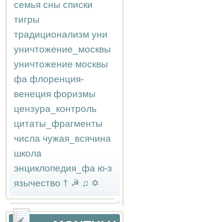
семья
сны
списки
тигры
традиционализм
уни
уничтожение_москвы
уничтожение москвы
фа
флоренция-
венеция
форизмы
цензура_контроль
цитаты_фрагменты
числа
чужая_всячина
школа
энциклопедия_фа
ю-з
язычество
†
☭
♫
✡