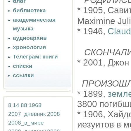
блог
* 1905, Сави
библиотека
Maximine Juli
академическая
музыка
* 1946,
Claud
аудиоархив
хронология
СКОНЧАЛ
Телеграм: книги
* 2001, Джон
списки
ссылки
ПРОИЗОШ
* 1899,
земле
3800 погибш
8
14
88
1968
* 1906, Хайд
2007_дневник
2008
2008_в_мире
иезуитов в 