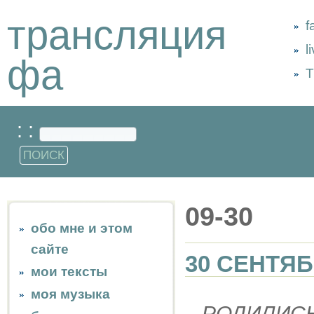
трансляция
f
l
фа
Т
: :
09-30
обо мне и этом
сайте
30 СЕНТЯ
мои тексты
моя музыка
РОДИЛИС