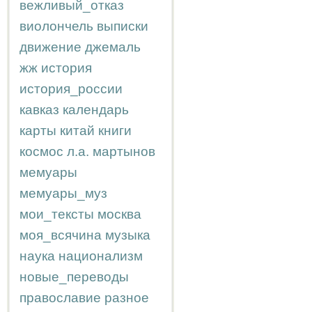
вежливый_отказ
виолончель
выписки
движение
джемаль
жж
история
история_россии
кавказ
календарь
карты
китай
книги
космос
л.а.
мартынов
мемуары
мемуары_муз
мои_тексты
москва
моя_всячина
музыка
наука
национализм
новые_переводы
православие
разное