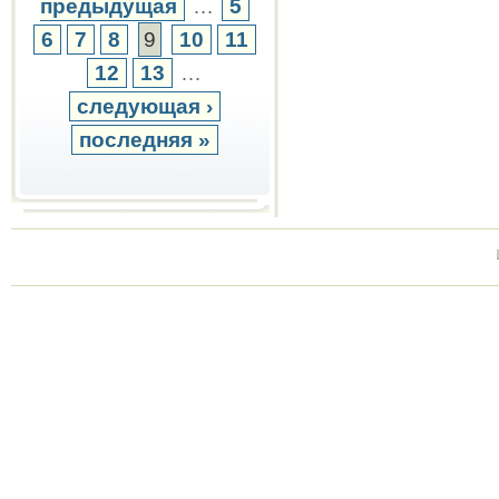
предыдущая
…
5
6
7
8
9
10
11
12
13
…
следующая ›
последняя »