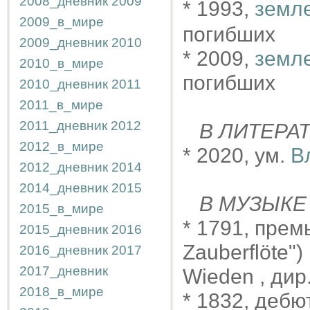
2008_дневник
2009
* 1993,
земл
2009_в_мире
погибших
2009_дневник
2010
* 2009,
земл
2010_в_мире
погибших
2010_дневник
2011
2011_в_мире
2011_дневник
2012
В ЛИТЕРА
2012_в_мире
* 2020, ум.
В
2012_дневник
2014
2014_дневник
2015
В МУЗЫКЕ
2015_в_мире
* 1791, пре
2015_дневник
2016
Zauberflöte")
2016_дневник
2017
2017_дневник
Wieden , дир
2018_в_мире
* 1832, дебю