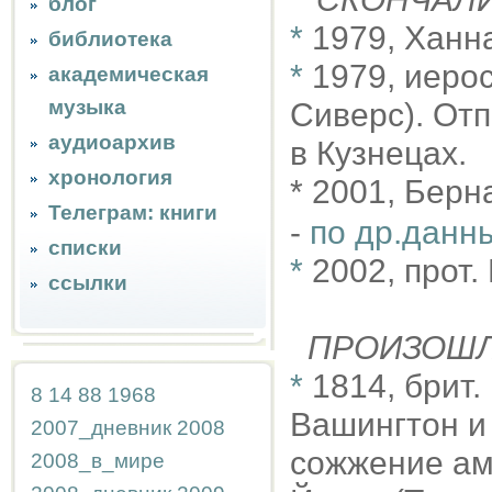
блог
*
1979, Ханн
библиотека
*
1979, иеро
академическая
музыка
Сиверс). Отп
аудиоархив
в Кузнецах.
хронология
* 2001, Берн
Телеграм: книги
-
по др.данн
списки
*
2002, прот.
ссылки
ПРОИЗОШ
*
1814, брит.
8
14
88
1968
Вашингтон и
2007_дневник
2008
сожжение ам
2008_в_мире