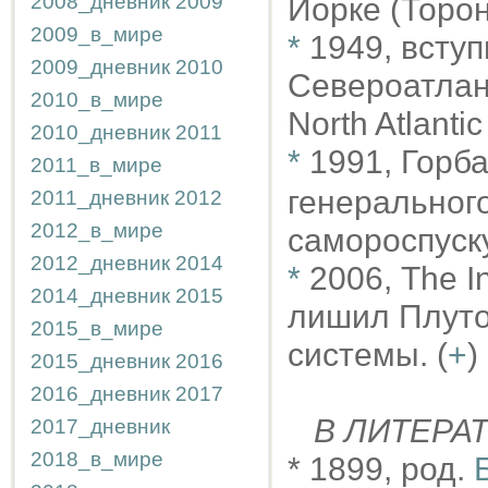
2008_дневник
2009
Йорке (Торон
2009_в_мире
*
1949, вступ
2009_дневник
2010
Североатлан
2010_в_мире
North Atlantic
2010_дневник
2011
*
1991, Горб
2011_в_мире
генеральног
2011_дневник
2012
2012_в_мире
самороспуск
2012_дневник
2014
*
2006, The I
2014_дневник
2015
лишил Плуто
2015_в_мире
системы. (
+
)
2015_дневник
2016
2016_дневник
2017
В ЛИТЕРА
2017_дневник
2018_в_мире
* 1899, род.