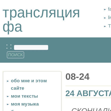
трансляция
f
l
фа
Т
: :
08-24
обо мне и этом
сайте
24 АВГУСТ
мои тексты
моя музыка
СКОНЧАЛ