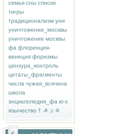
семья
сны
списки
тигры
традиционализм
уни
уничтожение_москвы
уничтожение москвы
фа
флоренция-
венеция
форизмы
цензура_контроль
цитаты_фрагменты
числа
чужая_всячина
школа
энциклопедия_фа
ю-з
язычество
†
☭
♫
✡