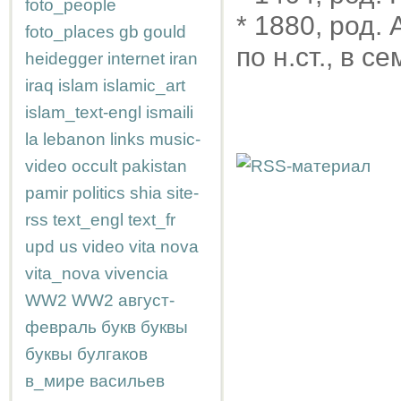
foto_people
* 1880, род.
foto_places
gb
gould
по н.ст., в 
heidegger
internet
iran
iraq
islam
islamic_art
islam_text-engl
ismaili
la
lebanon
links
music-
video
occult
pakistan
pamir
politics
shia
site-
rss
text_engl
text_fr
upd
us
video
vita nova
vita_nova
vivencia
WW2
WW2
август-
февраль
букв
буквы
буквы
булгаков
в_мире
васильев