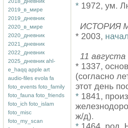
2018_дневник
*
1972, ум. Л
2019_в_мире
2019_дневник
ИСТОРИЯ М
2020_в_мире
* 2003,
начал
2020_дневник
2021_дневник
2022_дневник
11 август
2025_дневник
ahl-
* 1337, осно
e_haqq
apple
art
(согласно ле
audio-files
evola
fa
этот день по
foto_events
foto_family
*
1841, прои
foto_fauna
foto_friends
foto_ich
foto_islam
железнодоро
foto_misc
ж/д).
foto_my_scan
*
1464, род.