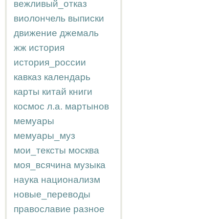
вежливый_отказ
виолончель
выписки
движение
джемаль
жж
история
история_россии
кавказ
календарь
карты
китай
книги
космос
л.а.
мартынов
мемуары
мемуары_муз
мои_тексты
москва
моя_всячина
музыка
наука
национализм
новые_переводы
православие
разное