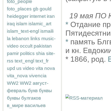
foto_people
foto_places
gb
gould
19 мая П
heidegger
internet
iran
*
Отдание пр
iraq
islam
islamic_art
islam_text-engl
ismaili
Пятидесятн
la
lebanon
links
music-
*
память Блгв
video
occult
pakistan
и кн. Евдоки
pamir
politics
shia
site-
* 1866, род.
rss
text_engl
text_fr
upd
us
video
vita nova
vita_nova
vivencia
WW2
WW2
август-
февраль
букв
буквы
буквы
булгаков
в_мире
васильев