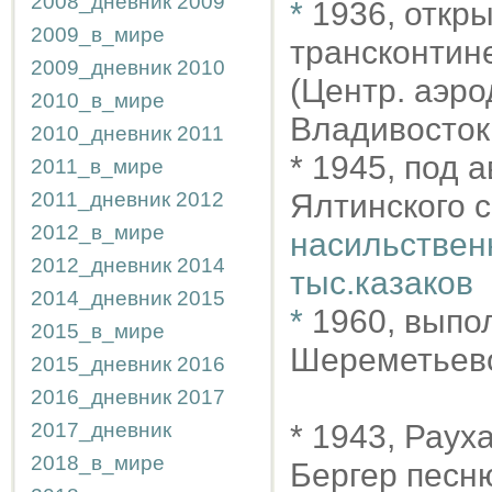
2008_дневник
2009
*
1936, откр
2009_в_мире
трансконтин
2009_дневник
2010
(Центр. аэро
2010_в_мире
Владивосток
2010_дневник
2011
* 1945, под 
2011_в_мире
2011_дневник
2012
Ялтинского 
2012_в_мире
насильствен
2012_дневник
2014
тыс.казаков
2014_дневник
2015
*
1960, выпол
2015_в_мире
Шереметьево
2015_дневник
2016
2016_дневник
2017
2017_дневник
* 1943, Раух
2018_в_мире
Бергер песн