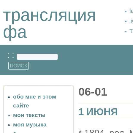
трансляция
f
l
фа
Т
: :
06-01
обо мне и этом
сайте
1 ИЮНЯ
мои тексты
моя музыка
* 1804, род.