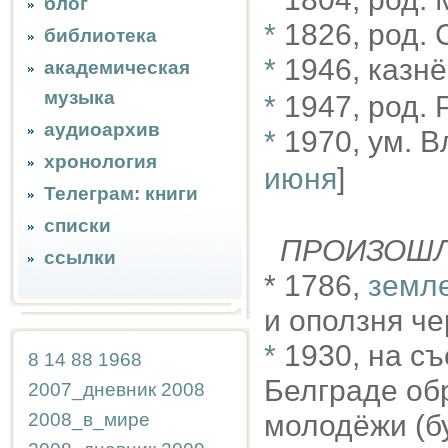
блог
*
1826, род. C
библиотека
*
1946, казнё
академическая
музыка
*
1947, род. 
аудиоархив
*
1970, ум. 
хронология
июня
]
Телеграм: книги
списки
ПРОИЗОШ
ссылки
* 1786,
земле
и оползня че
*
1930, на с
8
14
88
1968
Белграде об
2007_дневник
2008
2008_в_мире
молодёжи (б