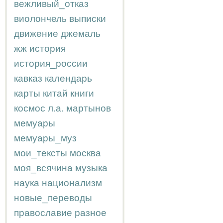
вежливый_отказ
виолончель
выписки
движение
джемаль
жж
история
история_россии
кавказ
календарь
карты
китай
книги
космос
л.а.
мартынов
мемуары
мемуары_муз
мои_тексты
москва
моя_всячина
музыка
наука
национализм
новые_переводы
православие
разное