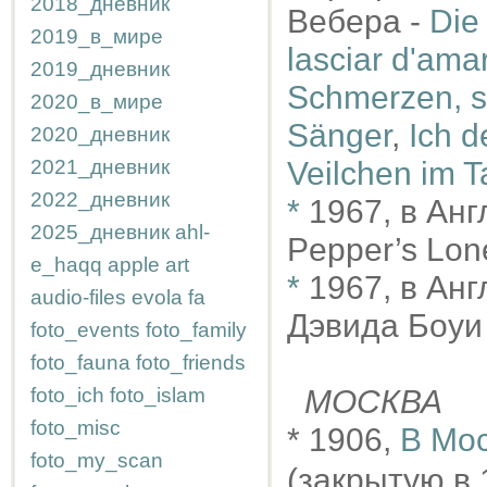
2018_дневник
Вебера -
Die 
2019_в_мире
lasciar d'ama
2019_дневник
Schmerzen, s
2020_в_мире
Sänger
,
Ich d
2020_дневник
2021_дневник
Veilchen im T
2022_дневник
*
1967, в Анг
2025_дневник
ahl-
Pepper’s Lon
e_haqq
apple
art
*
1967, в Ан
audio-files
evola
fa
Дэвида Боуи
foto_events
foto_family
foto_fauna
foto_friends
foto_ich
foto_islam
МОСКВА
foto_misc
* 1906,
В Мос
foto_my_scan
(закрытую в 