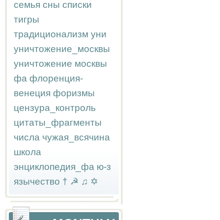
семья
сны
списки
тигры
традиционализм
уни
уничтожение_москвы
уничтожение москвы
фа
флоренция-
венеция
форизмы
цензура_контроль
цитаты_фрагменты
числа
чужая_всячина
школа
энциклопедия_фа
ю-з
язычество
†
☭
♫
✡