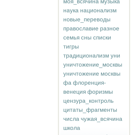
моя_всячина
музыка
наука
национализм
новые_переводы
православие
разное
семья
сны
списки
тигры
традиционализм
уни
уничтожение_москвы
уничтожение москвы
фа
флоренция-
венеция
форизмы
цензура_контроль
цитаты_фрагменты
числа
чужая_всячина
школа