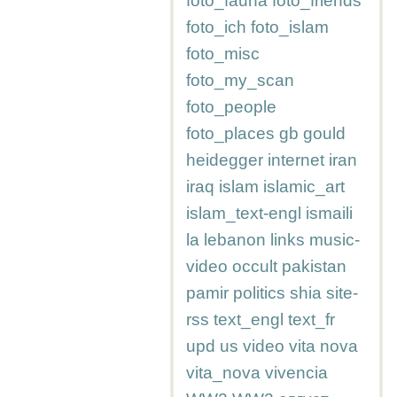
foto_fauna
foto_friends
foto_ich
foto_islam
foto_misc
foto_my_scan
foto_people
foto_places
gb
gould
heidegger
internet
iran
iraq
islam
islamic_art
islam_text-engl
ismaili
la
lebanon
links
music-
video
occult
pakistan
pamir
politics
shia
site-
rss
text_engl
text_fr
upd
us
video
vita nova
vita_nova
vivencia