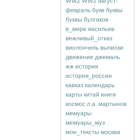
WW2
WW2
август-
февраль
букв
буквы
буквы
булгаков
в_мире
васильев
вежливый_отказ
виолончель
выписки
движение
джемаль
жж
история
история_россии
кавказ
календарь
карты
китай
книги
космос
л.а.
мартынов
мемуары
мемуары_муз
мои_тексты
москва