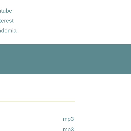
utube
terest
ademia
mp3
mp3