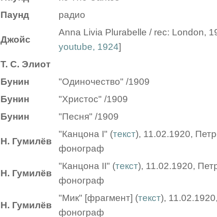
Паунд
радио
Anna Livia Plurabelle / rec: London, 1
Джойс
youtube, 1924
]
Т. С. Элиот
Бунин
"Одиночество" /1909
Бунин
"Христос" /1909
Бунин
"Песня" /1909
"Канцона I" (
текст
), 11.02.1920, Пет
Н. Гумилёв
фонограф
"Канцона II" (
текст
), 11.02.1920, Пет
Н. Гумилёв
фонограф
"Мик" [фрагмент] (
текст
), 11.02.1920
Н. Гумилёв
фонограф