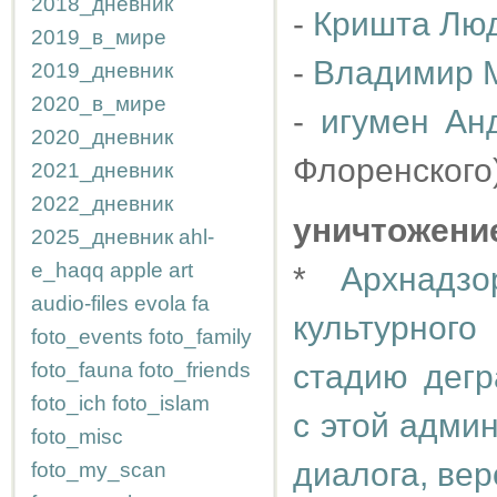
2018_дневник
-
Кришта Лю
2019_в_мире
-
Владимир 
2019_дневник
2020_в_мире
-
игумен Ан
2020_дневник
Флоренского
2021_дневник
2022_дневник
уничтожени
2025_дневник
ahl-
e_haqq
apple
art
*
Архнадзо
audio-files
evola
fa
культурног
foto_events
foto_family
foto_fauna
foto_friends
стадию дег
foto_ich
foto_islam
с этой адми
foto_misc
диалога, ве
foto_my_scan