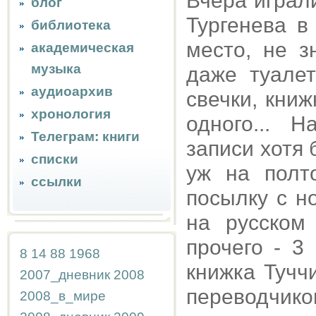
Вчера играли
блог
Тургенева в
библиотека
место, не з
академическая
музыка
даже туалет
аудиоархив
свечки, кни
хронология
одного... 
Телеграм: книги
записи хотя 
списки
уж на полт
ссылки
посылку с н
на русском
прочего - 3
8
14
88
1968
книжка Тучч
2007_дневник
2008
переводчико
2008_в_мире