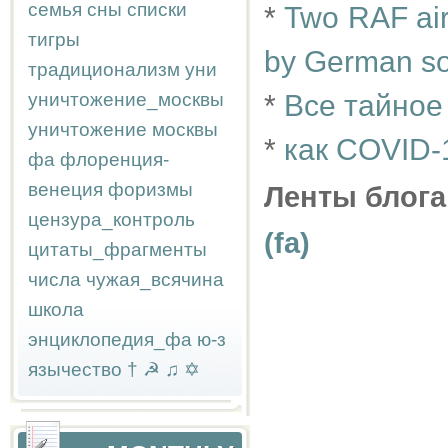
семья
сны
списки
*
Two RAF airm
тигры
by German so
традиционализм
уни
уничтожение_москвы
*
Все тайное
уничтожение москвы
*
как COVID-
фа
флоренция-
венеция
форизмы
Ленты блога
цензура_контроль
(fa)
цитаты_фрагменты
числа
чужая_всячина
школа
энциклопедия_фа
ю-з
язычество
†
☭
♫
✡