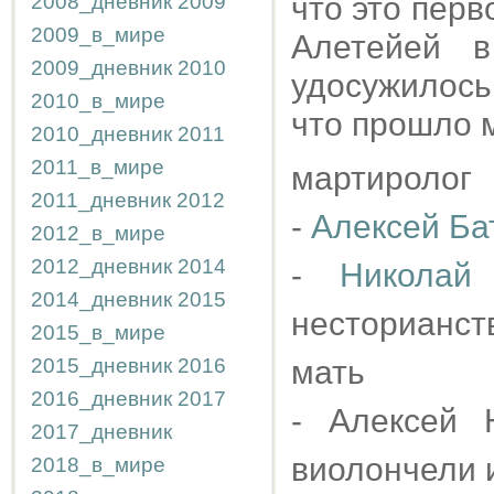
2008_дневник
2009
что это перв
2009_в_мире
Алетейей 
2009_дневник
2010
удосужилось
2010_в_мире
что прошло м
2010_дневник
2011
2011_в_мире
мартиролог
2011_дневник
2012
-
Алексей Ба
2012_в_мире
2012_дневник
2014
-
Николай
2014_дневник
2015
несторианст
2015_в_мире
2015_дневник
2016
мать
2016_дневник
2017
- Алексей 
2017_дневник
виолончели 
2018_в_мире