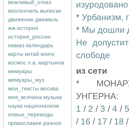
вежливый_отказ
изуродовано
виолончель
выписки
*
Урбанизм, 
движение
джемаль
жж
история
*
Мы дошли д
история_россии
Не допусти
кавказ
календарь
слободе
карты
китай
книги
космос
л.а.
мартынов
из сети
мемуары
мемуары_муз
* МОНАР
мои_тексты
москва
УНГЕРНА:
моя_всячина
музыка
наука
национализм
1
/
2
/
3
/
4
/
новые_переводы
/
16
/
17
/
18
православие
разное