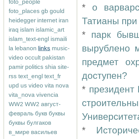
foto_people
*
о варвар
foto_places
gb
gould
Татианы при
heidegger
internet
iran
iraq
islam
islamic_art
*
парк бывш
islam_text-engl
ismaili
вырублено м
la
lebanon
links
music-
video
occult
pakistan
предмет ох
pamir
politics
shia
site-
доступен?
rss
text_engl
text_fr
upd
us
video
vita nova
*
президент 
vita_nova
vivencia
строитель
WW2
WW2
август-
февраль
букв
буквы
Университет
буквы
булгаков
*
Историч
в_мире
васильев