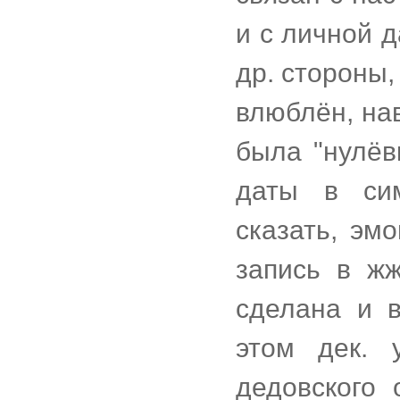
и с личной д
др. стороны,
влюблён, нав
была "нулёв
даты в сим
сказать, эм
запись в ж
сделана и 
этом дек. 
дедовского 