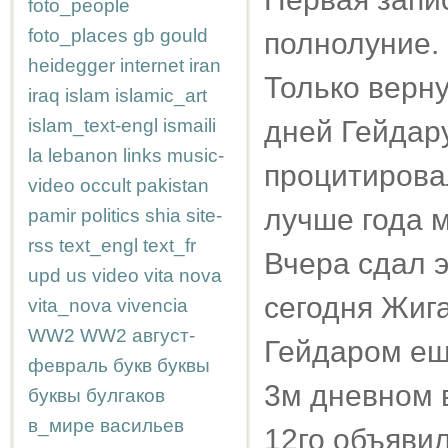
foto_people
foto_places
gb
gould
полнолуние. 
heidegger
internet
iran
Только верну
iraq
islam
islamic_art
islam_text-engl
ismaili
дней Гейдару
la
lebanon
links
music-
процитирова
video
occult
pakistan
лучше года 
pamir
politics
shia
site-
rss
text_engl
text_fr
Вчера сдал э
upd
us
video
vita nova
сегодня Жига
vita_nova
vivencia
WW2
WW2
август-
Гейдаром ещё
февраль
букв
буквы
3м дневном в
буквы
булгаков
в_мире
васильев
12го объявил