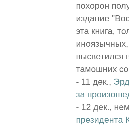
похорон пол
издание "Вос
эта книга, т
иноязычных, 
высветился в
тамошних со
- 11 дек.,
Эрд
за произоше
- 12 дек., не
президента 