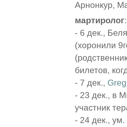
Арнонкур, М
мартиролог
:
- 6 дек., Бел
(хоронили 9г
(родственник
билетов, ког
- 7 дек.,
Greg
- 23 дек., в
участник тер
- 24 дек., ум.