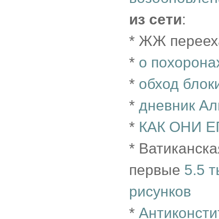
из сети
:
* ЖЖ переех
*
о похорона
*
обход блок
*
дневник Ал
*
КАК ОНИ Е
* Ватиканск
первые
5.5 
рисунков
*
Антиконсти