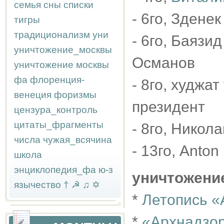
семья
сны
списки
- 6го, Здене
тигры
традиционализм
уни
- 6го, Баязи
уничтожение_москвы
Османов
уничтожение москвы
фа
флоренция-
- 8го, худжа
венеция
форизмы
президент
цензура_контроль
цитаты_фрагменты
- 8го, Никол
числа
чужая_всячина
- 13го, Anto
школа
энциклопедия_фа
ю-з
уничтожени
язычество
†
☭
♫
✡
*
Летопись «
*
«Архнадзор