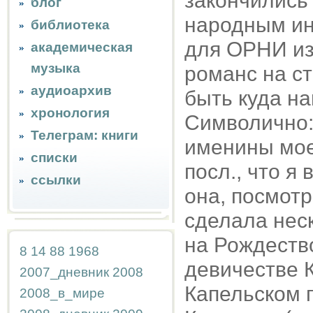
закончились 
блог
народным ин
библиотека
для ОРНИ из 
академическая
музыка
романс на с
аудиоархив
быть куда на
хронология
Символично: 
Телеграм: книги
именины мое
списки
посл., что я
ссылки
она, посмотр
сделала неск
на Рождество
8
14
88
1968
девичестве К
2007_дневник
2008
Капельском п
2008_в_мире