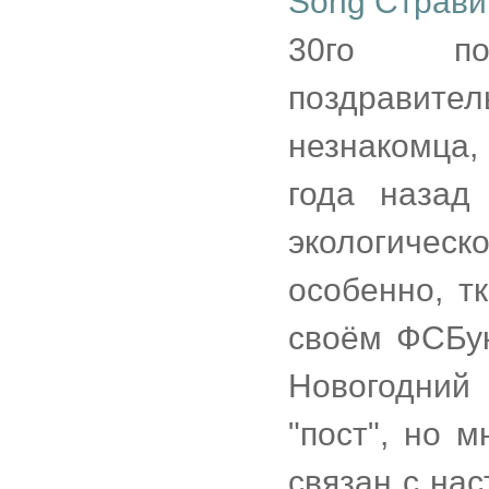
Song Стравин
30го по
поздравител
незнакомца,
года назад
экологическ
особенно, т
своём ФСБук
Новогодний
"пост", но 
связан с на