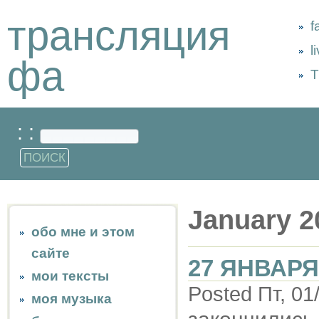
трансляция
f
l
фа
Т
: :
January 2
обо мне и этом
сайте
27 ЯНВАРЯ
мои тексты
Posted Пт, 01
моя музыка