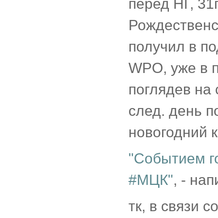
перед НГ, 31
Рождественс
получил в по
WPO, уже в 
поглядев на
след. день 
новогодний 
"Событием г
#МЦК"
, - на
тк, в связи 