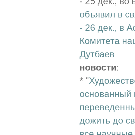
- 25 дек., в
объявил в св
- 26 дек.,
в А
Комитета на
Дутбаев
новости
:
* "
Художеств
основанный 
переведенны
дожить до с
все научны