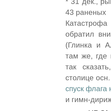
* 31 дек., р
43 раненых
Катастрофа
обратил вн
(Глинка и А
там же, где 
так сказат
столице осн.
спуск флага 
и гимн-дири