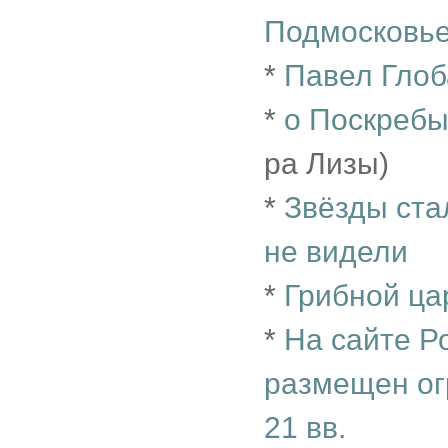
Подмосковье
*
Павел Глоб
*
о Поскреб
ра Лизы)
*
Звёзды ста
не видели
*
Грибной ца
*
На сайте Р
размещен ог
21 вв.