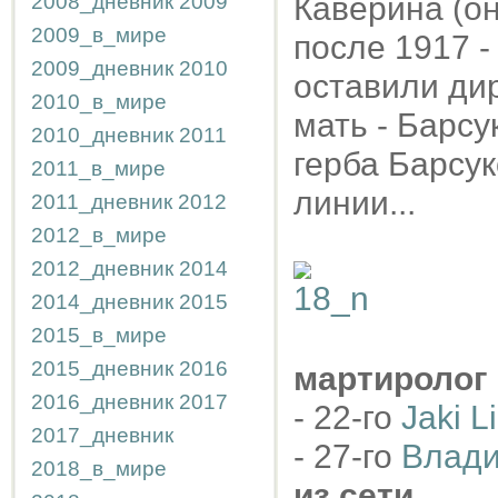
2008_дневник
2009
Каверина (он
2009_в_мире
после 1917 -
2009_дневник
2010
оставили дир
2010_в_мире
мать - Барсу
2010_дневник
2011
герба Барсук
2011_в_мире
линии...
2011_дневник
2012
2012_в_мире
2012_дневник
2014
2014_дневник
2015
2015_в_мире
2015_дневник
2016
мартиролог
2016_дневник
2017
- 22-го
Jaki L
2017_дневник
- 27-го
Влади
2018_в_мире
из сети