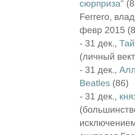
сюрприза"
(8
Ferrero, вла
февр 2015 (8
- 31 дек.,
Тай
(личный векто
- 31 дек.,
Алл
Beatles
(86)
- 31 дек.,
кня
(большинство
исключением