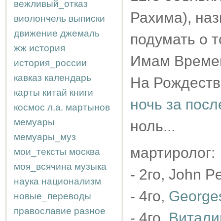
вежливый_отказ
Рахима), наз
виолончель
выписки
движение
джемаль
подумать о 
жж
история
Имам Времени
история_россии
кавказ
календарь
На Рождеств
карты
китай
книги
ночь за посл
космос
л.а.
мартынов
мемуары
ноль...
мемуары_муз
мартиролог:
мои_тексты
москва
моя_всячина
музыка
- 2го, John P
наука
национализм
- 4го,
Georges
новые_переводы
православие
разное
- 4го,
Витали