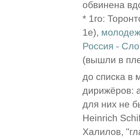
обвинена вд
* 1го: Торон
1е),
молодеж
Россия - Сло
(вышли в пл
до списка в 
дирижёров: а
для них не б
Heinrich Sch
Халилов, "г