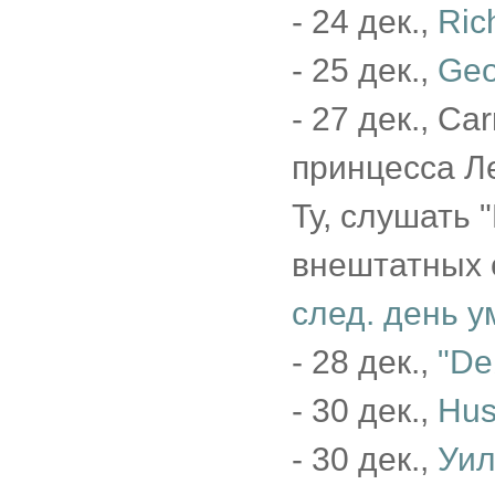
- 24 дек.,
Ric
- 25 дек.,
Geo
- 27 дек., Car
принцесса Ле
Ту, слушать 
внештатных 
след. день у
- 28 дек.,
"De
- 30 дек.,
Hus
- 30 дек.,
Уил