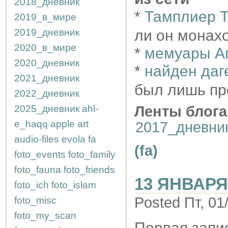
2018_дневник
*
Тамплиер 
2019_в_мире
2019_дневник
ли он монах
2020_в_мире
*
мемуары Ага
2020_дневник
*
найден даг
2021_дневник
был лишь пр
2022_дневник
2025_дневник
ahl-
Ленты блога
e_haqq
apple
art
2017_дневни
audio-files
evola
fa
(fa)
foto_events
foto_family
foto_fauna
foto_friends
13 ЯНВАРЯ
foto_ich
foto_islam
Posted Пт, 01
foto_misc
foto_my_scan
Первая запис