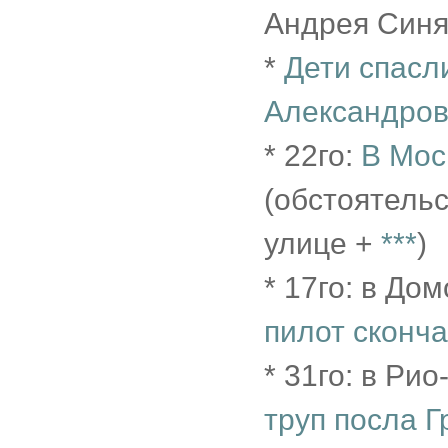
Андрея Синя
*
Дети спасл
Александров
* 22го:
В Мос
(обстоятельс
улице +
***
)
* 17го: в До
пилот сконча
* 31го: в Р
труп посла Г