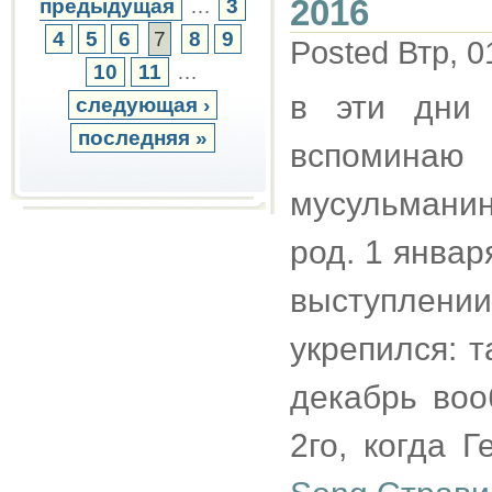
2016
предыдущая
…
3
4
5
6
7
8
9
Posted Втр, 0
10
11
…
в эти дни 
следующая ›
последняя »
вспомина
мусульмани
род. 1 января
выступлении
укрепился: т
декабрь воо
2го, когда 