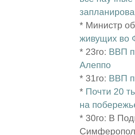
запланирова
* Министр о
живущих во Ф
* 23го:
ВВП п
Алеппо
* 31го:
ВВП п
*
Почти 20 т
на побережь
* 30го: В По
Симферополь