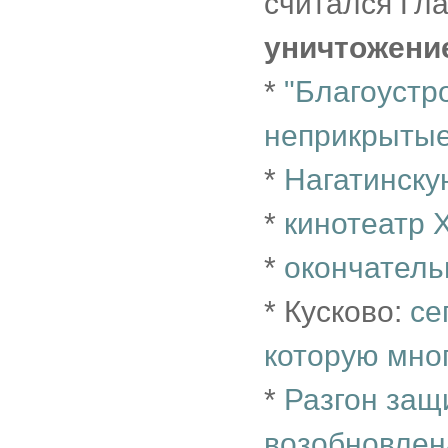
считался Гл
уничтожени
*
"Благоустро
неприкрытые
*
Нагатинск
*
кинотеатр 
*
окончатель
* Кусково:
се
которую мно
*
Разгон защ
возобновлен