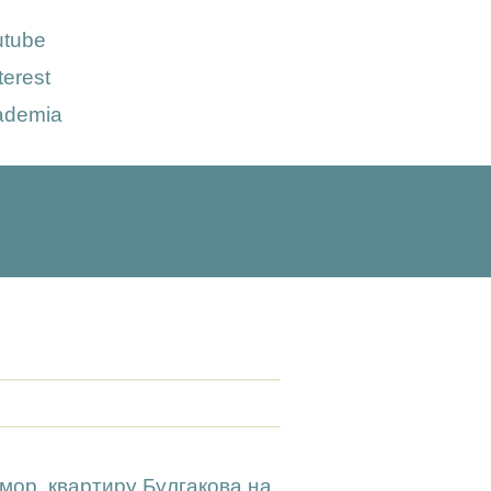
utube
terest
ademia
мор. квартиру Булгакова на