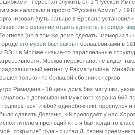
ошибками - перестал служить он в "Русской Импе
там же написали и просто "Русская Армия" и 1918 
организовал (чуть раньше в Ереване установили
известия
о решении отдать единств. в городе кв
Гергиева (но в том же доме сделать "мемориальну
городе
его музей был закрыт
большевиками в 19
и ВЭШ в Москве - какие-то параллельные структу
агрессивности. Москва перекопана, не видел тако
градозащитный митинг, у Рахматуллина, Михайл
вышел только что большой сборник очерков
утро Рамадана - 1й день дома без матушки, уеха
началось с дописывания мужского хора на 66й пс
"подписаться" любой единобожник): проснулся и 
было сдавать Довганю, к-й преподаёт у нас Хоро
исполнителем прелюдий к-го я был когда-то класс
моё "открытие" года - считал Д. своим преемнико