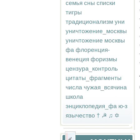
семья
сны
списки
тигры
традиционализм
уни
уничтожение_москвы
уничтожение москвы
фа
флоренция-
венеция
форизмы
цензура_контроль
цитаты_фрагменты
числа
чужая_всячина
школа
энциклопедия_фа
ю-з
язычество
†
☭
♫
✡