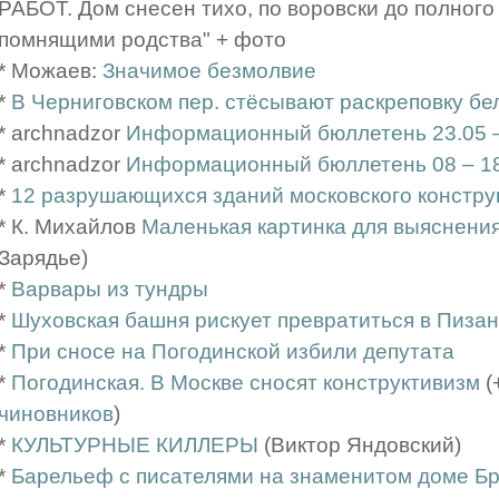
РАБОТ. Дом снесен тихо, по воровски до полног
помнящими родства" + фото
* Можаев:
Значимое безмолвие
*
В Черниговском пер. стёсывают раскреповку бе
* archnadzor
Информационный бюллетень 23.05 –
* archnadzor
Информационный бюллетень 08 – 18
*
12 разрушающихся зданий московского констру
* К. Михайлов
Маленькая картинка для выяснени
Зарядье)
*
Варвары из тундры
*
Шуховская башня рискует превратиться в Пиза
*
При сносе на Погодинской избили депутата
*
Погодинская. В Москве сносят конструктивизм
(
чиновников
)
*
КУЛЬТУРНЫЕ КИЛЛЕРЫ
(Виктор Яндовский)
*
Барельеф с писателями на знаменитом доме Б