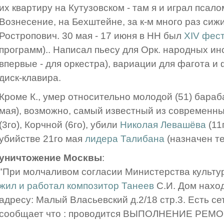
их квартиру на Кутузовском - там я и играл псалом
Вознесение, на Бехштейне, за к-м много раз сиж
Ростропович. 30 мая - 17 июня в НН был
XIV фест
программ).. Написал пьесу для Орк. народных ин
впервые - для оркестра), вариации для фагота и 
диск-клавира.
Кроме К., умер относительно молодой (51) бара
мая), возможно, самый известный из современ
(3го), Корчной (6го), убили
Николая Левашёва
(11
убийстве 21го мая
лидера Талибана
(назначен те
уничтожение Москвы
:
"При молчаливом согласии Министерства культ
жил и работал композитор Танеев
С.И. Дом наход
адресу: Малый Власьевский д.2/18 стр.3. Есть се
сообщает что : проводится ВЫПОЛНЕНИЕ Р