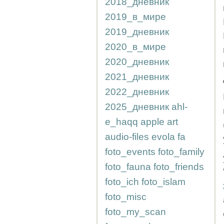
2018_дневник
2019_в_мире
2019_дневник
2020_в_мире
2020_дневник
2021_дневник
2022_дневник
2025_дневник
ahl-
e_haqq
apple
art
audio-files
evola
fa
foto_events
foto_family
foto_fauna
foto_friends
foto_ich
foto_islam
foto_misc
foto_my_scan