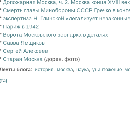
*
Допожарная Москва, ч. 2. Москва конца XVIII в
*
Смерть главы Минобороны СССР Гречко в конте
*
экспертиза Н. Глинской «легализует незаконны
*
Париж в 1942
*
Ворота Московского зоопарка в деталях
*
Савва Ямщиков
*
Сергей Алексеев
*
Старая Москва
(дорев. фото)
Ленты блога:
история
,
москва
,
наука
,
уничтожение_м
(fa)