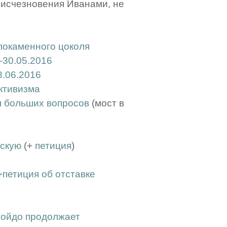
о исчезновения Иванами, не
локаменного цоколя
30.05.2016
.06.2016
ктивизма
я больших вопросов
(мост в
нскую
(+
петиция
)
+
петиция об отставке
ройдо продолжает