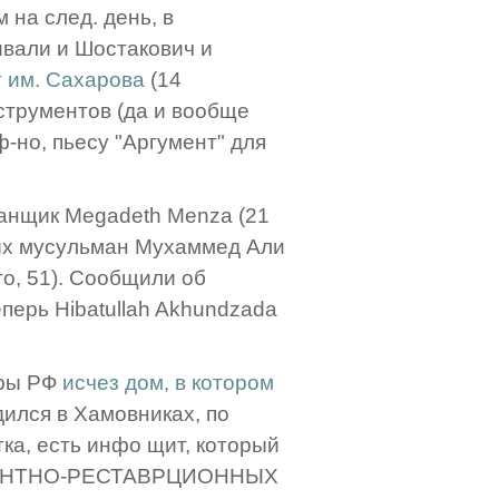
 на след. день, в
ивали и Шостакович и
 им. Сахарова
(14
струментов (да и вообще
ф-но, пьесу "Аргумент" для
банщик Megadeth Menza (21
ных мусульман Мухаммед Али
го, 51). Сообщили об
перь Hibatullah Akhundzada
уры РФ
исчез дом, в котором
ился в Хамовниках, по
тка, есть инфо щит, который
ЕМОНТНО-РЕСТАВРЦИОННЫХ