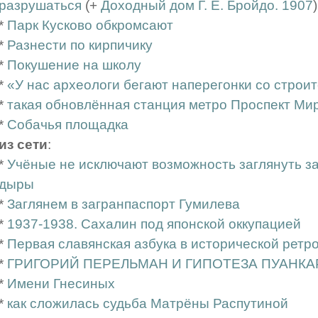
разрушаться
(+
Доходный дом Г. Е. Бройдо. 1907
)
*
Парк Кусково обкромсают
*
Разнести по кирпичику
*
Покушение на школу
*
«У нас археологи бегают наперегонки со строи
*
такая обновлённая станция метро Проспект Ми
*
Собачья площадка
из сети
:
*
Учёные не исключают возможность заглянуть з
дыры
*
Заглянем в загранпаспорт Гумилева
*
1937-1938. Сахалин под японской оккупацией
*
Первая славянская азбука в исторической ретр
*
ГРИГОРИЙ ПЕРЕЛЬМАН И ГИПОТЕЗА ПУАНКА
*
Имени Гнесиных
*
как сложилась судьба Матрёны Распутиной