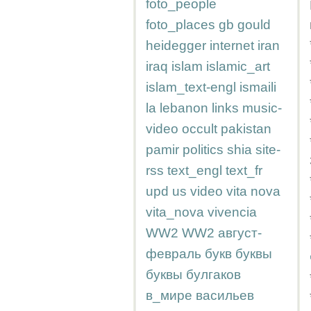
foto_people
foto_places
gb
gould
heidegger
internet
iran
iraq
islam
islamic_art
islam_text-engl
ismaili
la
lebanon
links
music-
video
occult
pakistan
pamir
politics
shia
site-
rss
text_engl
text_fr
upd
us
video
vita nova
vita_nova
vivencia
WW2
WW2
август-
февраль
букв
буквы
буквы
булгаков
в_мире
васильев