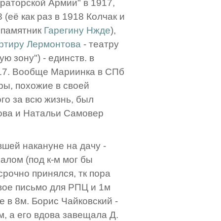
раторской Армии" в 1917,
(её как раз в 1918 Колчак и
 памятник
Гарегину Нжде
),
артиру Лермонтова
- театру
ю зону") - единств. в
17. Вообще Мариинка в СПб
ры, похожие в своей
го за всю жизнь, был
ова и Натальи Самовер
вшей накануне на дачу -
алом (под к-м мог бы
срочно принялся, тк пора
вое письмо для РПЦ и 1м
е в 8м. Борис Чайковский -
м, а его вдова завещала Д.