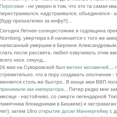
Пироговке
- не уверен в том, что это та самая ква
перестраивался, надстраивался, объединялся - а 
(буду признателен за инфу!!)...
Сегодня Летнее солнцестояние и годовщина прем
Nürnberg, увертюра к-й начинается с того же акко
написанный умершим в Берлине Александровым. В
спать после рассвета, любил озвучивать этим акк
всего неск. секунд...
26 мая на Суворовской был
митинг москвичей
...
стремительно, что в пору создавать ополчение -
меняется столь же быстро.. В конце мая ВВП пос
принимали как императора
... Питер редко мне з
месяце - настойчиво, со смерти легендарной Ток
памятника блокадникам в Бишкеке) и экстравага
лет), затем 18го
открытие доски Маннергейму
с д