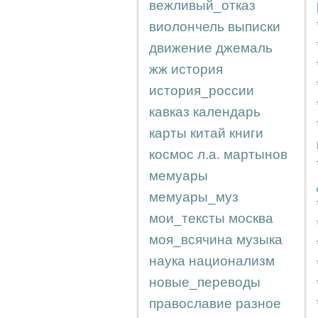
вежливый_отказ
виолончель
выписки
движение
джемаль
жж
история
история_россии
кавказ
календарь
карты
китай
книги
космос
л.а.
мартынов
мемуары
мемуары_муз
мои_тексты
москва
моя_всячина
музыка
наука
национализм
новые_переводы
православие
разное