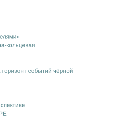
телями»
ра-кольцевая
а горизонт событий чёрной
оспективе
РЕ