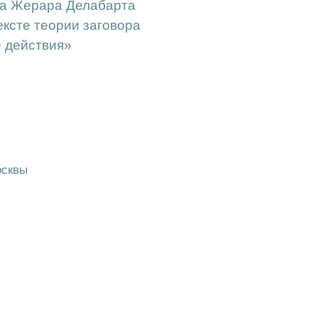
ека Жерара Делабарта
ксте теории заговора
е действия»
осквы