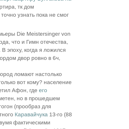
ртира, тк дом
точно узнать пока не смог
ьеры Die Meistersinger von
рда, что и Гимн отечества,
 эпоху, когда я ложился
ордом двор ровно в 6ч,
. город ломают настолько
 только вот кому? население
етил Афон, где
его
аметен, но в прошедшем
тогон (прообраз для
нтного
Каравайчука
13-го (88
вумя фактическими