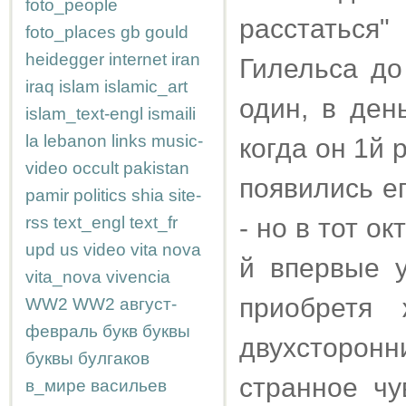
foto_people
расстаться"
foto_places
gb
gould
heidegger
internet
iran
Гилельса до
iraq
islam
islamic_art
один, в ден
islam_text-engl
ismaili
la
lebanon
links
music-
когда он 1й 
video
occult
pakistan
появились е
pamir
politics
shia
site-
rss
text_engl
text_fr
- но в тот ок
upd
us
video
vita nova
й впервые 
vita_nova
vivencia
приобретя
WW2
WW2
август-
февраль
букв
буквы
двухсторон
буквы
булгаков
странное чу
в_мире
васильев