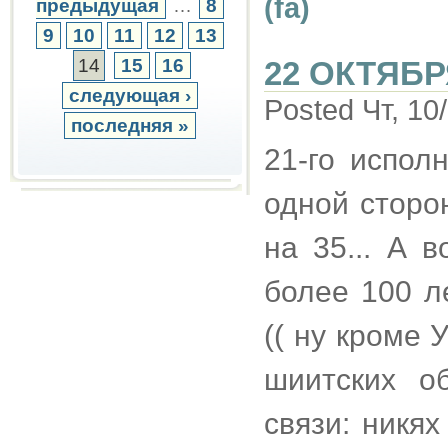
(fa)
предыдущая
…
8
9
10
11
12
13
14
15
16
22 ОКТЯБР
следующая ›
Posted Чт, 10
последняя »
21-го испол
одной сторон
на 35... А 
более 100 л
(( ну кроме 
шиитских о
связи: никя