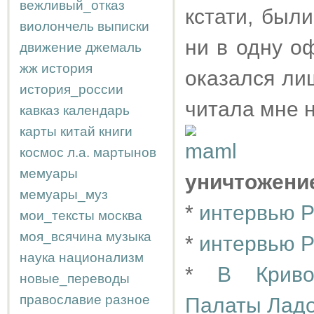
вежливый_отказ
кстати, был
виолончель
выписки
ни в одну о
движение
джемаль
жж
история
оказался лиш
история_россии
читала мне 
кавказ
календарь
карты
китай
книги
космос
л.а.
мартынов
мемуары
уничтожени
мемуары_муз
*
интервью Р
мои_тексты
москва
моя_всячина
музыка
*
интервью Р
наука
национализм
*
В Криво
новые_переводы
православие
разное
Палаты Лад