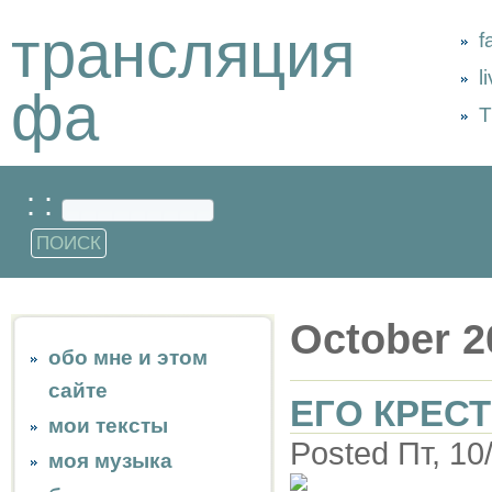
трансляция
f
l
фа
Т
: :
October 2
обо мне и этом
сайте
ЕГО КРЕС
мои тексты
Posted Пт, 10
моя музыка