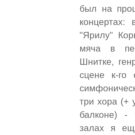
был на про
концертах:
"Ярилу" Кор
мяча в пе
Шнитке, ген
сцене к-го
симфоническ
три хора (+
балконе) -
залах я ещ