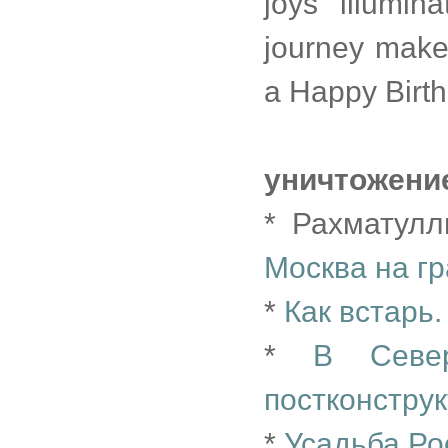
joys illumi
journey make
a Happy Birth
уничтожени
* Рахматулл
Москва на г
*
Как встарь
*
В Севе
постконстру
*
Усадьба Ро