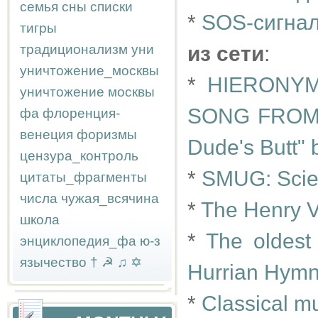
семья
сны
списки
*
SOS-сигнал
тигры
традиционализм
уни
из сети
:
уничтожение_москвы
*
HIERONYM
уничтожение москвы
SONG FROM
фа
флоренция-
венеция
форизмы
Dude's Butt"
цензура_контроль
*
SMUG: Scien
цитаты_фрагменты
числа
чужая_всячина
*
The Henry V
школа
*
The oldest
энциклопедия_фа
ю-з
язычество
†
☭
♫
✡
Hurrian Hymn
*
Classical m