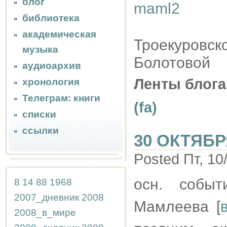
блог
библиотека
академическая
Троекуровско
музыка
Болотовой
аудиоархив
Ленты блога
хронология
Телеграм: книги
(fa)
списки
ссылки
30 ОКТЯБР
Posted Пт, 10
осн. событ
8
14
88
1968
2007_дневник
2008
Мамлеева [
2008_в_мире