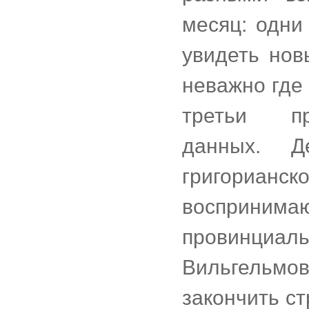
месяц: одни
увидеть нов
неважно где и
третьи пр
данных. Д
григориан
восприн
провинциал
Вильгельмов
закончить ст