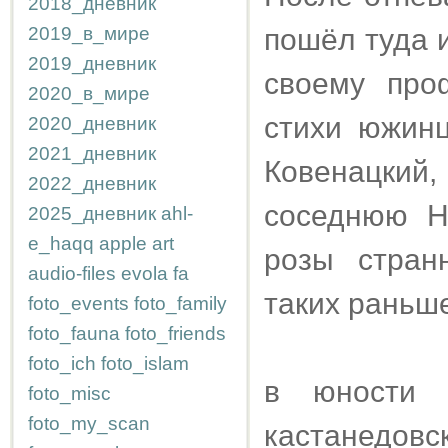
2018_дневник
2019_в_мире
пошёл туда 
2019_дневник
своему про
2020_в_мире
стихи южин
2020_дневник
2021_дневник
Ковенацкий,
2022_дневник
соседнюю Н
2025_дневник
ahl-
e_haqq
apple
art
розы стран
audio-files
evola
fa
таких раньш
foto_events
foto_family
foto_fauna
foto_friends
foto_ich
foto_islam
в юности 
foto_misc
foto_my_scan
кастанедов