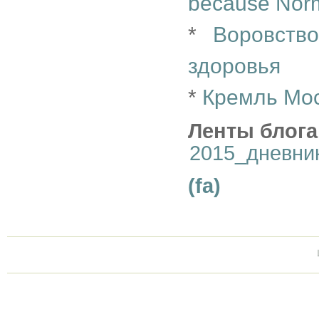
because Norm
*
Воровств
здоровья
*
Кремль Мос
Ленты блога
2015_дневни
(fa)