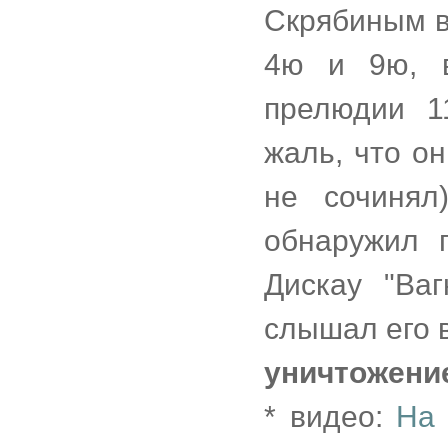
Скрябиным в
4ю и 9ю, 
прелюдии 1
жаль, что он
не сочинял
обнаружил 
Дискау "Ва
слышал его в
уничтожени
* видео:
На 