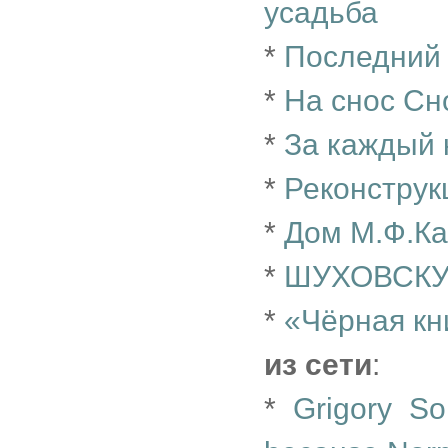
усадьба
*
Последний
*
На снос Сн
*
За каждый 
*
Реконструк
*
Дом М.Ф.Ка
*
ШУХОВСКУ
*
«Чёрная кн
из сети
:
*
Grigory S