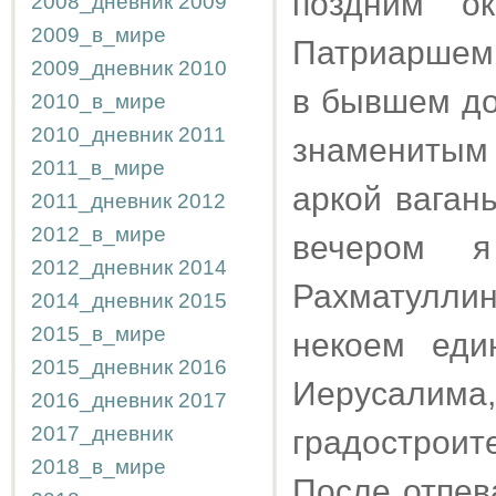
поздним ок
2008_дневник
2009
2009_в_мире
Патриаршем 
2009_дневник
2010
в бывшем до
2010_в_мире
2010_дневник
2011
знаменитым
2011_в_мире
аркой ваган
2011_дневник
2012
2012_в_мире
вечером 
2012_дневник
2014
Рахматулли
2014_дневник
2015
2015_в_мире
некоем еди
2015_дневник
2016
Иерусал
2016_дневник
2017
2017_дневник
градостроит
2018_в_мире
После отпев