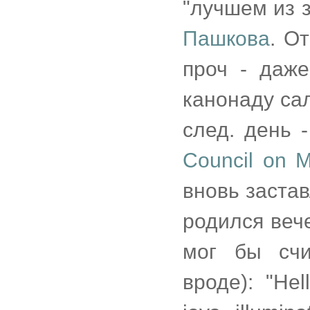
"лучшем из з
Пашкова
. О
проч - даж
канонаду сал
след. день 
Council on 
вновь застав
родился веч
мог бы счи
вроде): "Hel