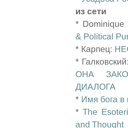
из сети
* Dominique
& Political Pu
* Карпец:
НЕ
* Галковский
ОНА ЗАКО
ДИАЛОГА
*
Имя бога в
*
The Esoter
and Thought