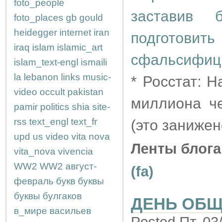
foto_people
заставив 
foto_places
gb
gould
heidegger
internet
iran
подготов
iraq
islam
islamic_art
сфальсифиц
islam_text-engl
ismaili
la
lebanon
links
music-
* Росстат: 
video
occult
pakistan
миллиона ч
pamir
politics
shia
site-
rss
text_engl
text_fr
(это занижен
upd
us
video
vita nova
Ленты блога
vita_nova
vivencia
WW2
WW2
август-
(fa)
февраль
букв
буквы
буквы
булгаков
ДЕНЬ ОБ
в_мире
васильев