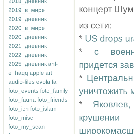
2018_дневник
концерт Шума
2019_в_мире
2019_дневник
из сети:
2020_в_мире
*
US drops u
2020_дневник
2021_дневник
*
с военн
2022_дневник
придется зав
2025_дневник
ahl-
e_haqq
apple
art
*
Центральн
audio-files
evola
fa
уничтожить 
foto_events
foto_family
foto_fauna
foto_friends
*
Яковлев
foto_ich
foto_islam
крушении
foto_misc
foto_my_scan
широкомас