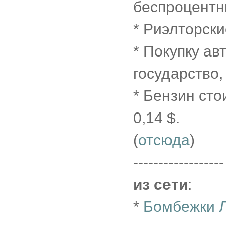
беспроцентн
* Риэлторск
* Покупку а
государство,
* Бензин сто
0,14 $.
(
отсюда
)
------------------
из сети
:
*
Бомбежки Л