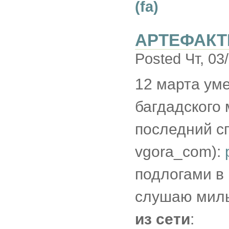
(fa)
АРТЕФАК
Posted Чт, 03/
12 марта уме
багдадского 
последний сп
vgora_com):
подлогами в
слушаю ми
из сети
: