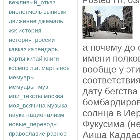
Posted Пт, 03
вежливый_отказ
виолончель
выписки
движение
джемаль
жж
история
история_россии
а почему до 
кавказ
календарь
имени полко
карты
китай
книги
вообще у эт
космос
л.а.
мартынов
мемуары
соответствия
мемуары_муз
дату бегства
мои_тексты
москва
бомбардирово
моя_всячина
музыка
солнца в Иер
наука
национализм
Фукусима (не
новые_переводы
Аиша Каддаф
православие
разное