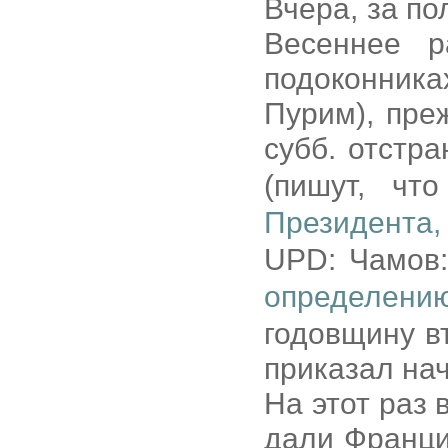
Вчера, за п
Весеннее р
подоконника
Пурим), пре
субб. отстр
(пишут, ч
Президента,
UPD: Чамов
определени
годовщину в
приказал нач
На этот раз
дали Франци