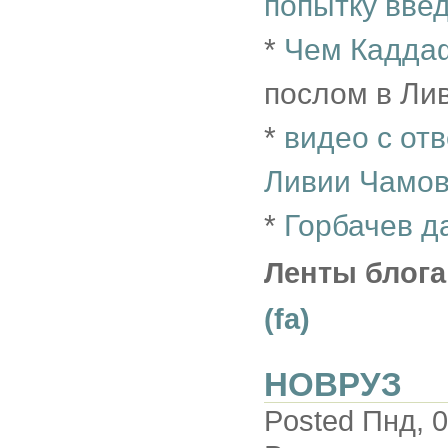
попытку введ
*
Чем Каддаф
послом в Ли
*
видео с от
Ливии Чамо
*
Горбачев д
Ленты блога
(fa)
НОВРУЗ
Posted Пнд, 0