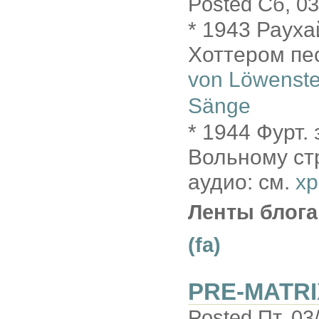
Posted Сб, 03
* 1943 Рауха
Хоттером пес
von Löwenst
Sänge
* 1944 Фурт.
Вольному ст
аудио: см.
х
Ленты блога
(fa)
PRE-MATRI
Posted Пт, 03