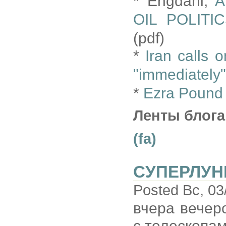
* Engdahl,
A
OIL POLIT
(pdf)
*
Iran calls 
"immediately"
*
Ezra Pound 
Ленты блога
(fa)
СУПЕРЛУН
Posted Вс, 03
вчера вечер
с телескопа