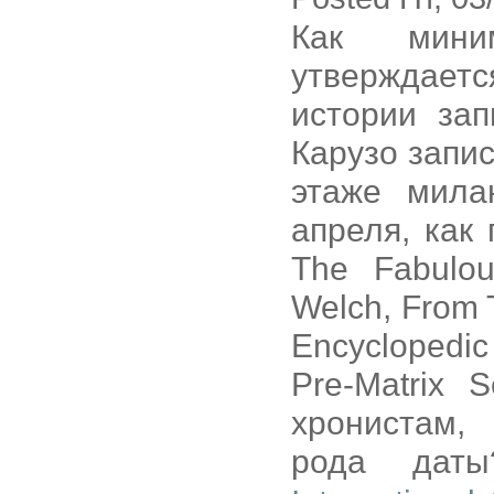
Как мини
утверждает
истории зап
Карузо запис
этаже мила
апреля, как 
The Fabulo
Welch, From T
Encyclopedi
Pre-Matrix 
хронистам,
рода дат