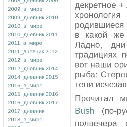
2008_дневник
2009
декретное +
2009_в_мире
хронология
2009_дневник
2010
родившиеся 
2010_в_мире
в какой же
2010_дневник
2011
2011_в_мире
Ладно, дн
2011_дневник
2012
традициях п
2012_в_мире
вот наши ор
2012_дневник
2014
рыба: Стерл
2014_дневник
2015
тени исчезаю
2015_в_мире
2015_дневник
2016
Прочитал 
2016_дневник
2017
Bush
(по-ру
2017_дневник
2018_в_мире
полвечера 