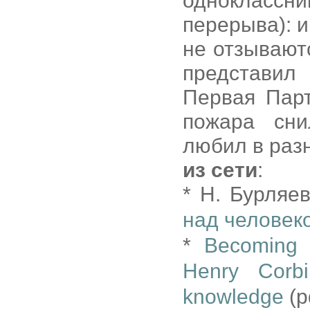
одноклассни
перерыва): 
не отзывают
представил
Первая Пар
пожара сни
любил в разн
из сети
:
* Н. Бурляев
над человек
*
Becoming 
Henry Corbi
knowledge
(p