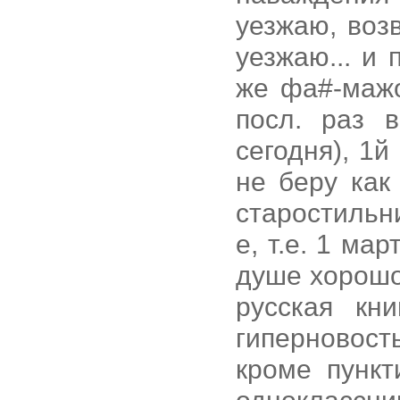
уезжаю, воз
уезжаю... и 
же фа#-мажо
посл. раз 
сегодня), 1й
не беру как
старостильн
е, т.е. 1 ма
душе хорошо
русская кни
гиперновост
кроме пункт