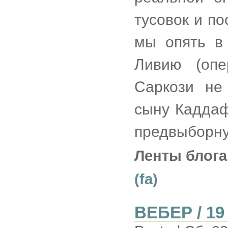
тусовок и по
мы опять в 
Ливию (опе
Саркози не
сыну Каддаф
предвыборну
Ленты блога
(fa)
ВЕБЕР / 1