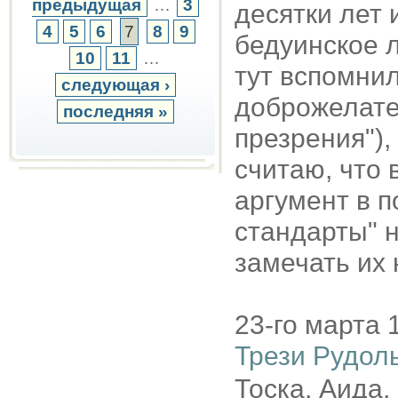
предыдущая
…
3
десятки лет 
4
5
6
7
8
9
бедуинское л
10
11
…
тут вспомни
следующая ›
доброжелате
последняя »
презрения"),
считаю, что 
аргумент в п
стандарты" н
замечать их 
23-го марта 
Трези Рудол
Тоска, Аида,