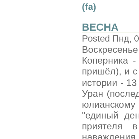
(fa)
ВЕСНА
Posted Пнд, 0
Воскресенье
Коперника -
пришёл), и с
истории - 13
Уран (после
юлианскому
"единый ден
приятеля 
наваждения 