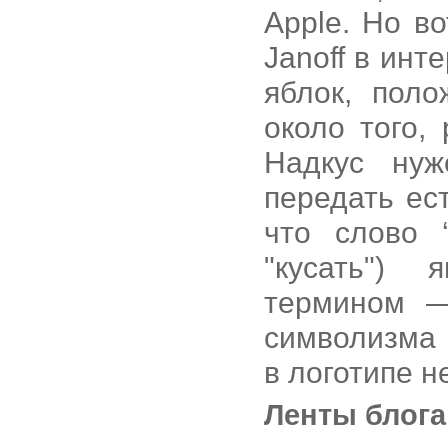
Apple. Но в
Janoff в инт
яблок, пол
около того,
Надкус ну
передать ес
что слово ‘
"кусать")
термином —
символизма 
в логотипе не
Ленты блога