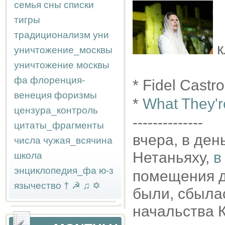
семья
сны
списки
тигры
традиционализм
уни
к
уничтожение_москвы
уничтожение москвы
фа
флоренция-
* Fidel Castr
венеция
форизмы
*
What They'r
цензура_контроль
--------------
цитаты_фрагменты
вчера, в ден
числа
чужая_всячина
Нетаньяху,
в
школа
энциклопедия_фа
ю-з
помещения д
язычество
†
☭
♫
✡
были, сбыла
начальства 