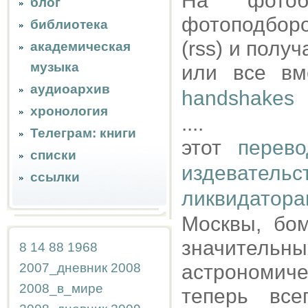
На фотоб
блог
фотоподбор
библиотека
(rss) и полу
академическая
музыка
или все вм
аудиоархив
handshakes
хронология
....
Телеграм: книги
этот
перево
списки
издевате
ссылки
ликвидатор
Москвы, бо
значительн
8
14
88
1968
2007_дневник
2008
астрономиче
2008_в_мире
теперь вс