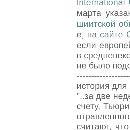
International
марта указа
шиитской об
е, на
сайте 
если европе
в средневеко
не было под
------------------
история для 
"..за две не
счету, Тьюри
отравленно
считают, чт