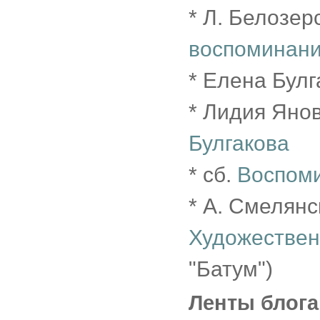
* Л. Белозер
воспоминан
* Елена Булг
* Лидия Яно
Булгакова
* сб.
Воспоми
* А. Смелянс
Художествен
"Батум")
Ленты блога