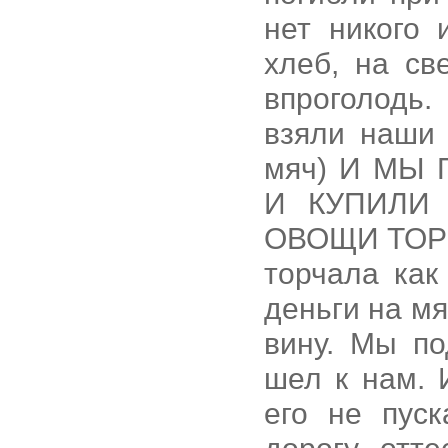
нет никого 
хлеб, на св
впроголодь.
взяли наши
мяч) И МЫ
И КУПИЛИ
ОВОЩИ ТОРЧ
торчала как
деньги на мя
вину. Мы по
шел к нам. 
его не пус