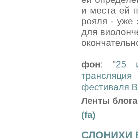
и места ей 
рояля - уже
для виолонче
окончательн
фон
: "
25 
трансляци
фестиваля В
Ленты блога
(fa)
СЛОНИХИ 