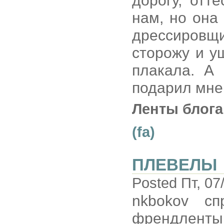
дорогу, отт
нам, но она
дрессировщ
сторожу и у
плакала. А
подарил мне
Ленты блога
(fa)
ПЛЕВЕЛЫ
Posted Пт, 07
nkbokov сп
френдлент