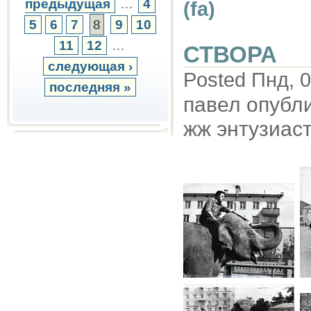
предыдущая
…
4
(fa)
5
6
7
8
9
10
11
12
…
СТВОРА
следующая ›
Posted Пнд, 0
последняя »
павел опубл
жж энтузиас