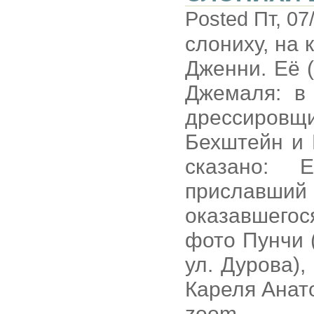
Posted Пт, 07
слониху, на к
Дженни. Её 
Джемаля: в
дрессировщиц
Бехштейн и 
сказано: 
приславш
оказавшегос
фото Пунчи 
ул. Дурова),
Кареля Анат
zoom