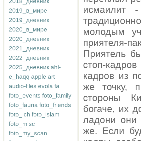
2018_дневник
исмаилит -
2019_в_мире
традиционно
2019_дневник
2020_в_мире
молодым уч
2020_дневник
приятеля-па
2021_дневник
Приятель бы
2022_дневник
стоп-кадро
2025_дневник
ahl-
кадров из п
e_haqq
apple
art
же точку, 
audio-files
evola
fa
foto_events
foto_family
стороны Ки
foto_fauna
foto_friends
богаче, их 
foto_ich
foto_islam
ладони они 
foto_misc
же. Если бу
foto_my_scan