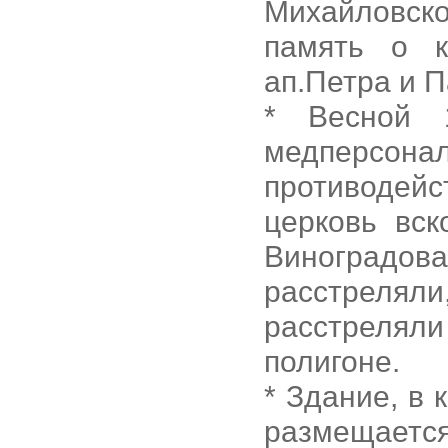
Михайловско
память о 
ап.Петра и 
* Весной 
медперс
противодейс
церковь вск
Виноградо
расстреляли
расстреляли
полигоне.
* Здание, в
размещаетс