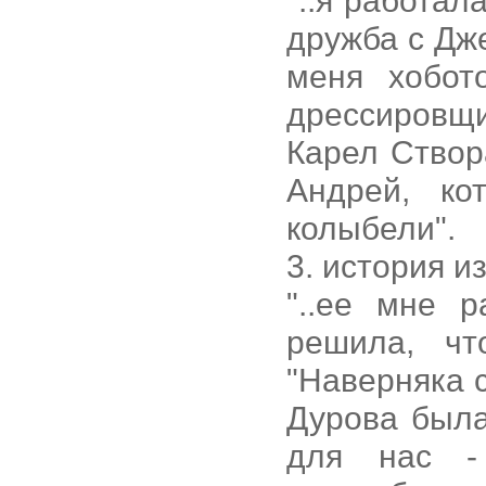
"..я работа
дружба с Дже
меня хобот
дрессировщи
Карел Створ
Андрей, ко
колыбели".
3. история 
"..ее мне р
решила, чт
"Наверняка с
Дурова была
для нас -