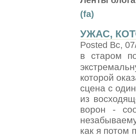
Ленты блога
(fa)
УЖАС, КО
Posted Вс, 07
в старом п
экстремал
которой ока
сцена с оди
из восходящ
ворон - со
незабываему
как я потом п