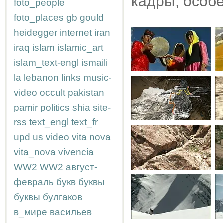
кадры, особе
foto_people
foto_places
gb
gould
heidegger
internet
iran
iraq
islam
islamic_art
islam_text-engl
ismaili
la
lebanon
links
music-
video
occult
pakistan
pamir
politics
shia
site-
rss
text_engl
text_fr
upd
us
video
vita nova
vita_nova
vivencia
WW2
WW2
август-
февраль
букв
буквы
буквы
булгаков
в_мире
васильев