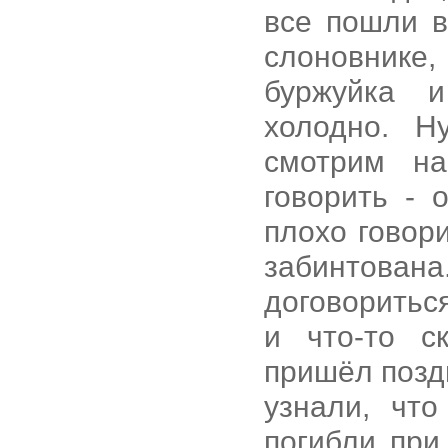
все пошли в
слоновнике,
буржуйка 
холодно. Н
смотрим на
говорить - 
плохо говори
забинтова
договориться
и что-то с
пришёл позд
узнали, чт
погибли при