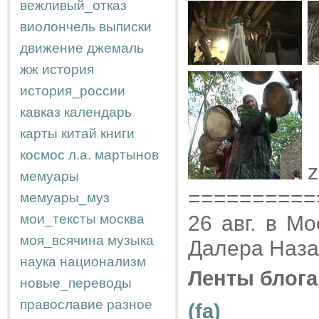
вежливый_отказ
виолончель
выписки
движение
джемаль
жж
история
история_россии
кавказ
календарь
карты
китай
книги
космос
л.а.
мартынов
z
мемуары
==========
мемуары_муз
мои_тексты
москва
26 авг. в М
моя_всячина
музыка
Далера Назар
наука
национализм
Ленты блога
новые_переводы
православие
разное
(fa)