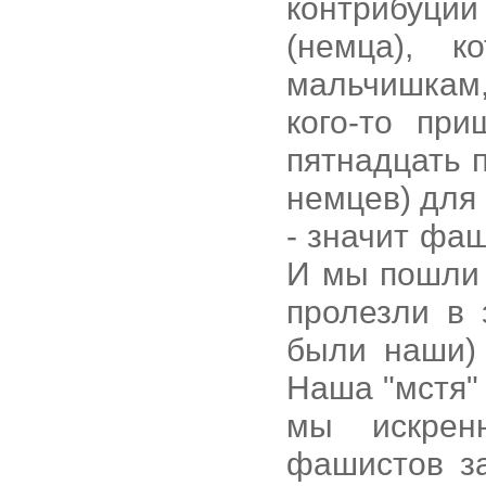
контрибуции
(немца), 
мальчишкам,
кого-то пр
пятнадцать 
немцев) для 
- значит фаш
И мы пошли 
пролезли в 
были наши) 
Наша "мстя"
мы искрен
фашистов за