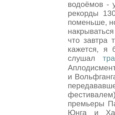
водоёмов - 
рекорды 130
поменьше, н
накрываться
что завтра 
кажется, я 
слушал
тр
Аплодисмент
и Вольфганг
передававш
фестивалем
премьеры Па
Юнга и Хак