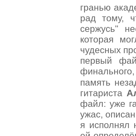
гранью акад
рад тому, 
сержусь" не
которая мо
чудесных пр
первый фай
финального
память неза
гитариста
А
файл: уже г
ужас, описа
я исполнял 
ей определён