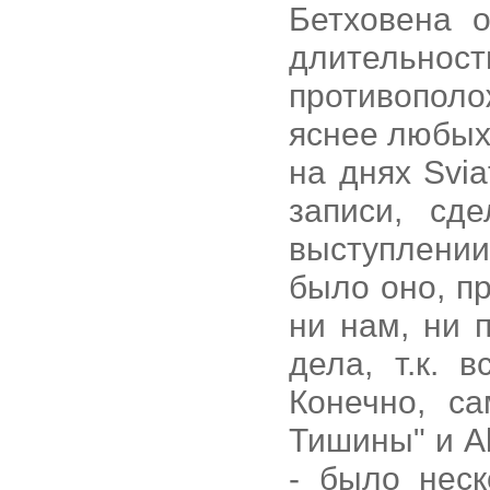
Бетховена 
длительно
противопол
яснее любых
на днях Svi
записи, сд
выступлени
было оно, п
ни нам, ни 
дела, т.к. 
Конечно, с
Тишины" и A
- было неск