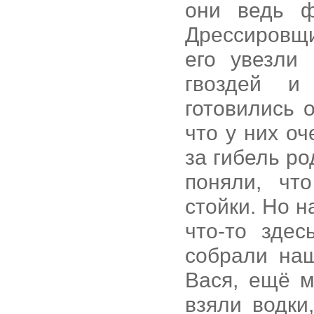
они ведь ф
Дрессировщ
его увезли
гвоздей и
готовились 
что у них о
за гибель ро
поняли, чт
стойки. Но н
что-то здес
собрали наш
Вася, ещё м
взяли водки