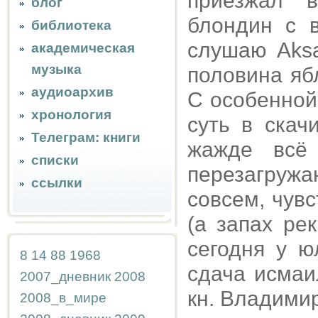
приезжал 
блог
блондин с 
библиотека
слушаю Aks
академическая
музыка
половина яб
аудиоархив
С особенной
хронология
суть в скач
Телеграм: книги
жажде всё
списки
перезагружа
ссылки
совсем, чув
(а запах ре
сегодня у ю
8
14
88
1968
сдача исмаи
2007_дневник
2008
кн. Владимир
2008_в_мире