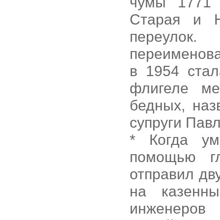
чумы 1771 
Старая и 
переулок
переименова
в 1954 стал
флигеле ме
бедных, наз
супруги Пав
* Когда ум
помощью гл
отправил дв
на казенн
инженеро