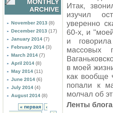
MONTHLY
Итак, звон
ARCHIVE
изучил ос
уверенно с
November 2013
(8)
60-х, и "мо
December 2013
(17)
January 2014
(7)
и говорила
February 2014
(3)
массовых 
March 2014
(7)
Ваганьковско
April 2014
(8)
в моей жизн
May 2014
(11)
как вообще 
June 2014
(6)
попали к м
July 2014
(4)
молчал об эт
August 2014
(8)
Ленты блога
« первая
‹