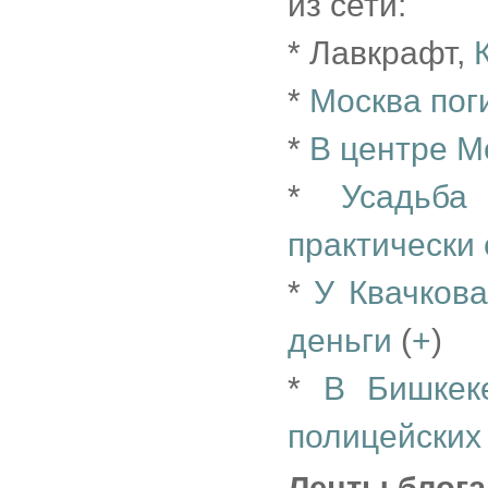
из сети:
* Лавкрафт,
*
Москва пог
*
В центре М
*
Усадьб
практически
*
У Квачкова
деньги
(
+
)
*
В Бишкек
полицейски