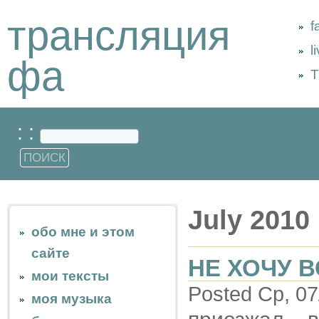
трансляция
f
l
фа
Т
: :
July 2010
обо мне и этом
сайте
НЕ ХОЧУ В
мои тексты
Posted Ср, 07
моя музыка