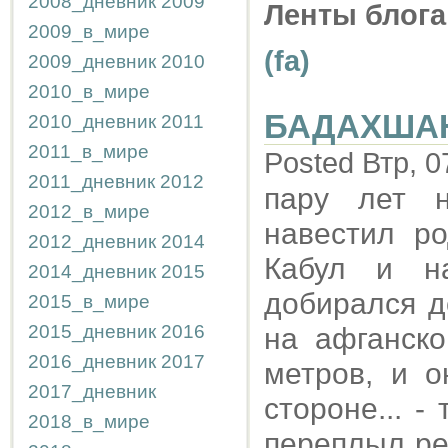
2008_дневник
2009
Ленты блога
2009_в_мире
(fa)
2009_дневник
2010
2010_в_мире
БАДАХША
2010_дневник
2011
2011_в_мире
Posted Втр, 0
2011_дневник
2012
пару лет 
2012_в_мире
навестил ро
2012_дневник
2014
Кабул и н
2014_дневник
2015
добирался д
2015_в_мире
2015_дневник
2016
на афганско
2016_дневник
2017
метров, и о
2017_дневник
стороне... 
2018_в_мире
переплыл ре