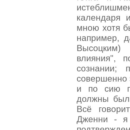
истеблишмен
календаря 
мною хотя б
например, д
Высоцким)
влияния", 
сознании;
совершенно 
и по сию п
должны был
Всё говори
Дженни - я
подтвержде