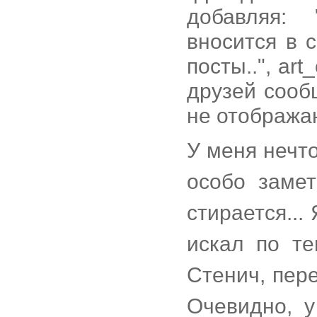
добавляя:
вносится в 
посты..", ar
друзей сооб
не отображаю
У меня нечто
особо замет
стирается...
искал по те
Стенич, пер
Очевидно, у