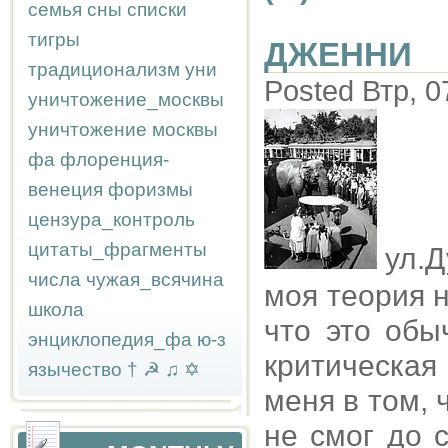
семья
сны
списки
тигры
ДЖЕННИ
традиционализм
уни
Posted Втр, 0
уничтожение_москвы
уничтожение москвы
фа
флоренция-
венеция
форизмы
цензура_контроль
цитаты_фрагменты
ул.Д
числа
чужая_всячина
моя теория н
школа
что это обы
энциклопедия_фа
ю-з
критическая
язычество
†
☭
♫
✡
меня в том, 
не смог до 