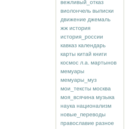
вежливый_отказ
виолончель
выписки
движение
джемаль
жж
история
история_россии
кавказ
календарь
карты
китай
книги
космос
л.а.
мартынов
мемуары
мемуары_муз
мои_тексты
москва
моя_всячина
музыка
наука
национализм
новые_переводы
православие
разное