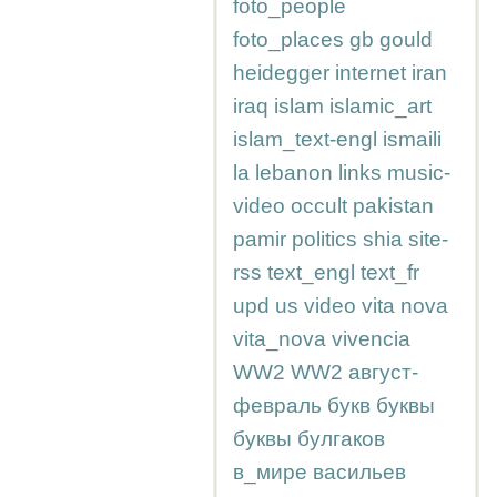
foto_people
foto_places
gb
gould
heidegger
internet
iran
iraq
islam
islamic_art
islam_text-engl
ismaili
la
lebanon
links
music-
video
occult
pakistan
pamir
politics
shia
site-
rss
text_engl
text_fr
upd
us
video
vita nova
vita_nova
vivencia
WW2
WW2
август-
февраль
букв
буквы
буквы
булгаков
в_мире
васильев