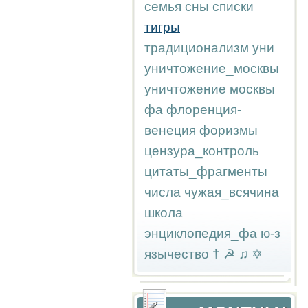
семья
сны
списки
тигры
традиционализм
уни
уничтожение_москвы
уничтожение москвы
фа
флоренция-
венеция
форизмы
цензура_контроль
цитаты_фрагменты
числа
чужая_всячина
школа
энциклопедия_фа
ю-з
язычество
†
☭
♫
✡