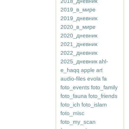
2018_дневник
2019_в_мире
2019_дневник
2020_в_мире
2020_дневник
2021_дневник
2022_дневник
2025_дневник
ahl-
e_haqq
apple
art
audio-files
evola
fa
foto_events
foto_family
foto_fauna
foto_friends
foto_ich
foto_islam
foto_misc
foto_my_scan