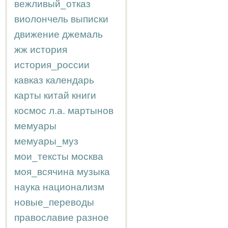
вежливый_отказ
виолончель
выписки
движение
джемаль
жж
история
история_россии
кавказ
календарь
карты
китай
книги
космос
л.а.
мартынов
мемуары
мемуары_муз
мои_тексты
москва
моя_всячина
музыка
наука
национализм
новые_переводы
православие
разное