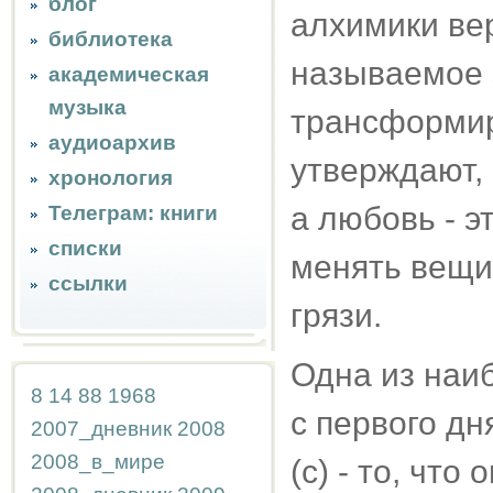
блог
алхимики вер
библиотека
называемое 
академическая
музыка
трансформир
аудиоархив
утверждают, 
хронология
а любовь - э
Телеграм: книги
списки
менять вещи.
ссылки
грязи.
Одна из наи
8
14
88
1968
с первого д
2007_дневник
2008
2008_в_мире
(с) - то, что