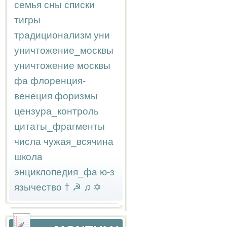
семья
сны
списки
тигры
традиционализм
уни
уничтожение_москвы
уничтожение москвы
фа
флоренция-
венеция
форизмы
цензура_контроль
цитаты_фрагменты
числа
чужая_всячина
школа
энциклопедия_фа
ю-з
язычество
†
☭
♫
✡