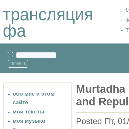
трансляция
f
l
фа
Т
: :
Murtadha 
обо мне и этом
and Repuls
сайте
мои тексты
Posted Пт, 01
моя музыка