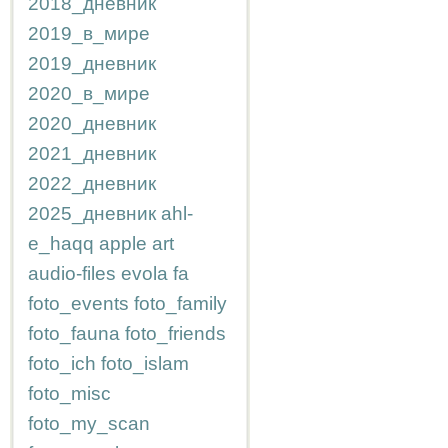
2018_дневник
2019_в_мире
2019_дневник
2020_в_мире
2020_дневник
2021_дневник
2022_дневник
2025_дневник
ahl-
e_haqq
apple
art
audio-files
evola
fa
foto_events
foto_family
foto_fauna
foto_friends
foto_ich
foto_islam
foto_misc
foto_my_scan