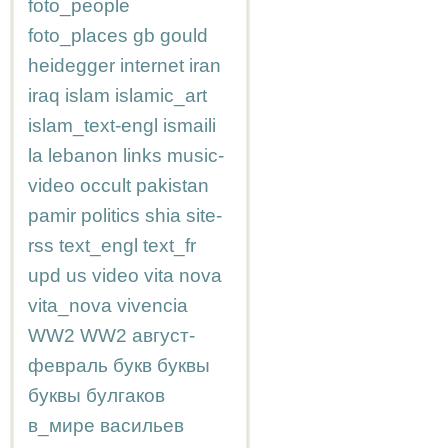
foto_people
foto_places
gb
gould
heidegger
internet
iran
iraq
islam
islamic_art
islam_text-engl
ismaili
la
lebanon
links
music-
video
occult
pakistan
pamir
politics
shia
site-
rss
text_engl
text_fr
upd
us
video
vita nova
vita_nova
vivencia
WW2
WW2
август-
февраль
букв
буквы
буквы
булгаков
в_мире
васильев